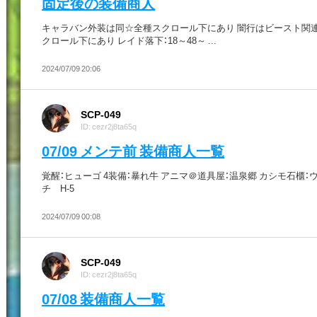
固定後の装備商人
キャラバン外装は同☆全種スクロール下にあり 闇行はビースト関
クロール下にあり レイド落下：18～48～ ...
2024/07/09 20:06
SCP-049
ID: cezr2j8ta65q
07/09 メンテ前 装備商人一覧
覚醒：ヒューゴ 4装備：暴れ牛 アニマ＠道具屋：温泉郷 カシモ石櫃：
チ H-5
2024/07/09 00:08
SCP-049
ID: cezr2j8ta65q
07/08 装備商人一覧