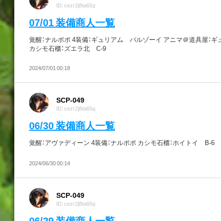
ID: cezr2j8ta65q
07/01 装備商人一覧
覚醒：ナルポポ 4装備：ギュリアム バルゾーイ アニマ＠道具屋：ギ
カシモ石櫃：ズエラ北 C-9
2024/07/01 00:18
SCP-049
ID: cezr2j8ta65q
06/30 装備商人一覧
覚醒：アヴァディーン 4装備：ナルポポ カシモ石櫃：ホイトイ B-6
2024/06/30 00:14
SCP-049
ID: cezr2j8ta65q
06/29 装備商人一覧