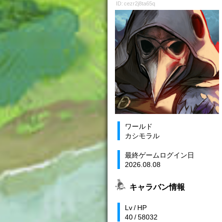
ID: cezr2j8ta65q
ワールド
カシモラル
最終ゲームログイン日
2026.08.08
キャラバン情報
Lv / HP
40 / 58032