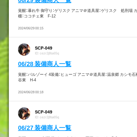
覚醒：暴れ牛 御守り：ゲリスク アニマ＠道具屋：ゲリスク 処刑場 
櫃：ココチェ東 F-12
2024/06/29 00:15
SCP-049
ID: cezr2j8ta65q
06/28 装備商人一覧
覚醒：バルゾーイ 4装備：ヒューゴ アニマ＠道具屋：温泉郷 カシモ石
谷東 H-4
2024/06/28 00:18
SCP-049
ID: cezr2j8ta65q
06/27 装備商人一覧