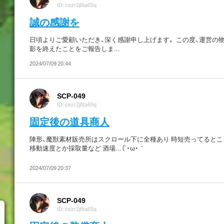
ID: cezr2j8ta65q
誠の感謝を
日頃よりご愛顧いただき、深く感謝申し上げます。 この度、運営の
影を終えたことをご報告しま...
2024/07/09 20:44
SCP-049
ID: cezr2j8ta65q
固定後の道具商人
陣形、魔獣素材販売所はスクロール下に全種あり 時短売ってるとこ
移動速度とか採取量など 酒場...（´・ω・｀
2024/07/09 20:37
SCP-049
ID: cezr2j8ta65q