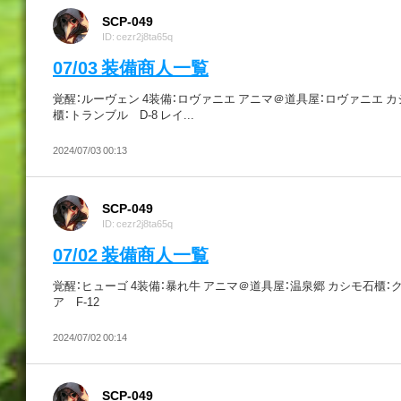
SCP-049
ID: cezr2j8ta65q
07/03 装備商人一覧
覚醒：ルーヴェン 4装備：ロヴァニエ アニマ＠道具屋：ロヴァニエ 
櫃：トランブル D-8 レイ...
2024/07/03 00:13
SCP-049
ID: cezr2j8ta65q
07/02 装備商人一覧
覚醒：ヒューゴ 4装備：暴れ牛 アニマ＠道具屋：温泉郷 カシモ石櫃：
ア F-12
2024/07/02 00:14
SCP-049