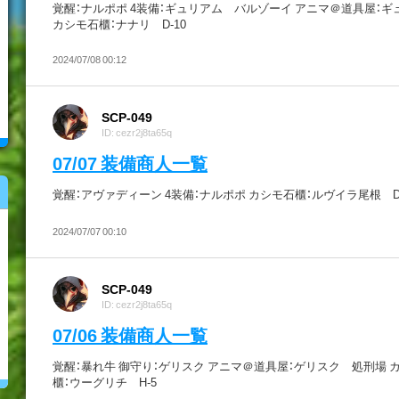
覚醒：ナルポポ 4装備：ギュリアム バルゾーイ アニマ＠道具屋：ギ
カシモ石櫃：ナナリ D-10
2024/07/08 00:12
SCP-049
ID: cezr2j8ta65q
07/07 装備商人一覧
覚醒：アヴァディーン 4装備：ナルポポ カシモ石櫃：ルヴイラ尾根 D
2024/07/07 00:10
SCP-049
ID: cezr2j8ta65q
07/06 装備商人一覧
覚醒：暴れ牛 御守り：ゲリスク アニマ＠道具屋：ゲリスク 処刑場 
櫃：ウーグリチ H-5