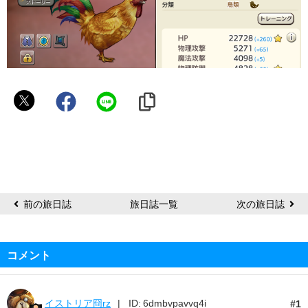
み
の
わ
ん
前の旅日誌
旅日誌一覧
次の旅日誌
コメント
イストリア冏rz
ID: 6dmbvpavvq4i
1