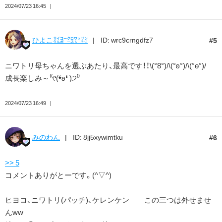
2024/07/23 16:45
ひよこ㌟㌞㌛㍗㌠
ID: wrc9crngdfz7
5
ニワトリ母ちゃんを選ぶあたり、最高です！！\(°8°)/\(°ʚ°)/\(°ө°)/
成長楽しみ～⁽⁽୯(❛ʚ❛ )੭⁾⁾
2024/07/23 16:49
みのわん
ID: 8jj5xywimtku
6
>> 5
コメントありがとーです。(^▽^)
ヒヨコ、ニワトリ(パッチ)、ケレンケン この三つは外せませ
んww