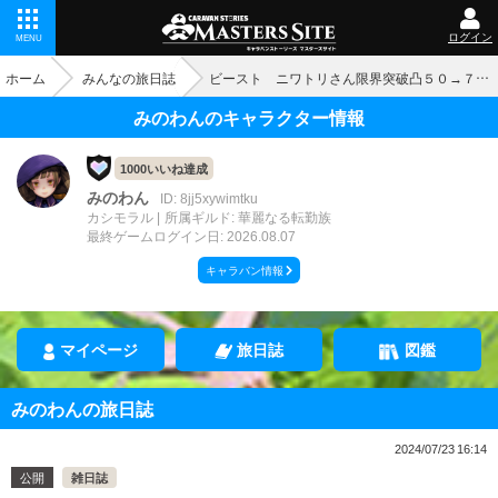
ログイン
MENU
ホーム
みんなの旅日誌
ビースト ニワトリさん限界突破凸５０→７０にしてみた。
みのわんのキャラクター情報
1000いいね達成
みのわん
ID: 8jj5xywimtku
カシモラル
所属ギルド: 華麗なる転勤族
最終ゲームログイン日: 2026.08.07
キャラバン情報
マイページ
旅日誌
図鑑
みのわんの旅日誌
2024/07/23 16:14
公開
雑日誌