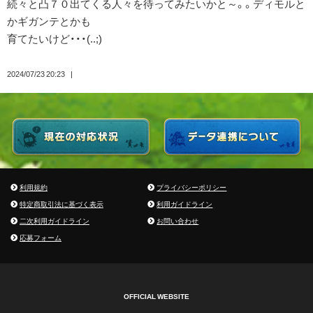
続々と凸７０出てくる人々を待ってみたいかと～。。ディモルと
かギガンテとかも
育てたいけど・・・(..;)
2024/07/23 20:23
利用規約
プライバシーポリシー
特定商取引法に基づく表示
利用ガイドライン
二次利用ガイドライン
お問い合わせ
応募フォーム
OFFICIAL WEBSITE