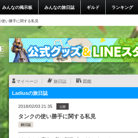
みんなの掲示板
みんなの旅日誌
ギルド
ランキング
の使い勝手に関する私見
マイページ
旅日誌
図鑑
Ladiusの旅日誌
2018/02/03 21:35
公開
タンクの使い勝手に関する私見
雑日誌