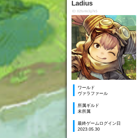
Ladius
ID: 82fsnfe3g7k5
ワールド
ヴァラファール
所属ギルド
未所属
最終ゲームログイン日
2023.05.30