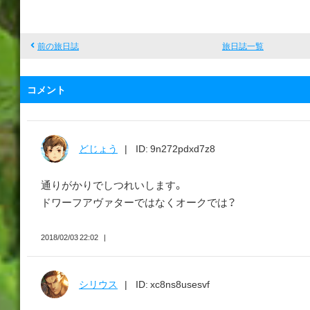
d
i
u
前の旅日誌
旅日誌一覧
s
コメント
どじょう
ID: 9n272pdxd7z8
通りがかりでしつれいします。
ドワーフアヴァターではなくオークでは？
2018/02/03 22:02
シリウス
ID: xc8ns8usesvf