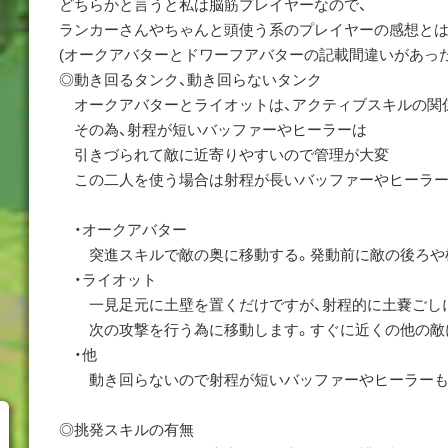
どちらかと言うと私は脳筋プレイヤーなので、
ランカーさんやちゃんと頭使う系のプレイヤーの感想とは
(オークアバターとドワーフアバターの記載間違いがあっ
◎動き回るタンク、動き回らないタンク
オークアバターとライオットは、アクティブスキルの関
その為、射程が短いバッファーやヒーラーは
引きづられて敵に近寄りやすいので管理が大変
この二人を使う場合は射程が長いバッファーやヒーラー
・オークアバター
突進スキルで敵の奥に移動する。発動前に敵の後ろや
・ライオット
一見足元に土壁を置くだけですが、射程的に土嚢ごしに
次の攻撃を行う為に移動します。すぐに近くの他の敵
・他
動き回らないので射程が短いバッファーやヒーラーも
◎挑発スキルの有無