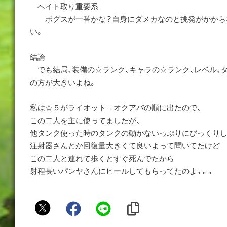
ヘイト取り重要系
ボグスが一番かな？自身にダメカなのと挑発がかから
い。
結論
でも結局、装備の☆ランク、キャラの☆ランク、レベル、
の方が大きいよね。
私は☆５がライオット→オクアバの順に出たので、
この二人を主に使ってましたが、
他タンク使った時のタンクの動かないっぷりにびっくりし
注射器さんとか回復量大きくて良いよって聞いてたけど
この二人と連れて歩くとすぐ死んでたから
射程長いパンヤさんにヒールしてもらってたのよ。。。
L
a