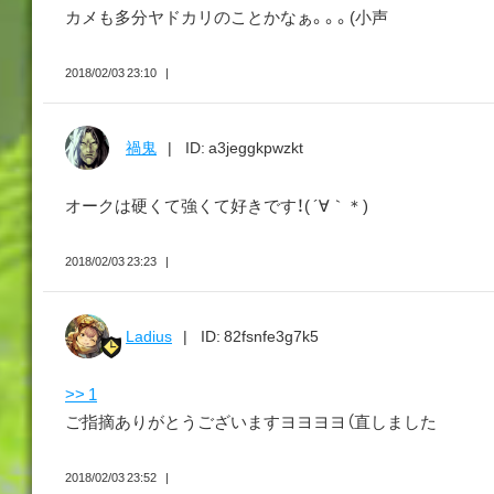
カメも多分ヤドカリのことかなぁ。。。(小声
2018/02/03 23:10
禍鬼
ID: a3jeggkpwzkt
オークは硬くて強くて好きです！( ´∀｀＊)
2018/02/03 23:23
Ladius
ID: 82fsnfe3g7k5
>> 1
ご指摘ありがとうございますヨヨヨヨ（直しました
2018/02/03 23:52