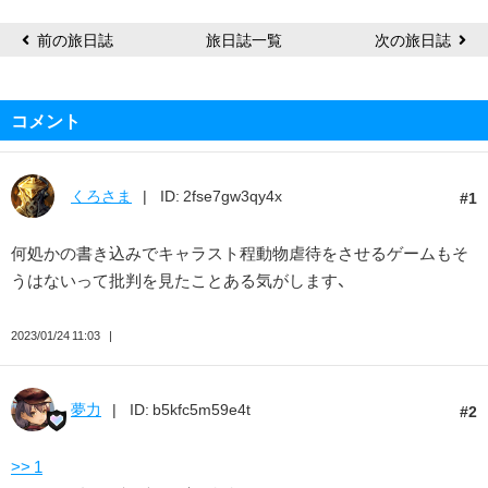
前の旅日誌
旅日誌一覧
次の旅日誌
コメント
くろさま
ID: 2fse7gw3qy4x
1
何処かの書き込みでキャラスト程動物虐待をさせるゲームもそ
うはないって批判を見たことある気がします、
2023/01/24 11:03
夢力
ID: b5kfc5m59e4t
2
>> 1