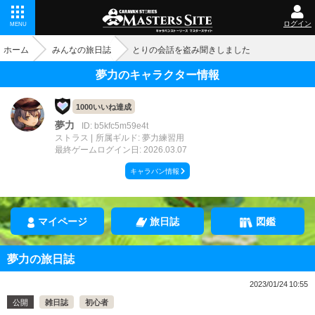
ログイン
MENU
ホーム
みんなの旅日誌
とりの会話を盗み聞きしました
夢力のキャラクター情報
1000いいね達成
夢力
ID: b5kfc5m59e4t
ストラス
所属ギルド: 夢力練習用
最終ゲームログイン日: 2026.03.07
キャラバン情報
マイページ
旅日誌
図鑑
夢力の旅日誌
2023/01/24 10:55
公開
雑日誌
初心者