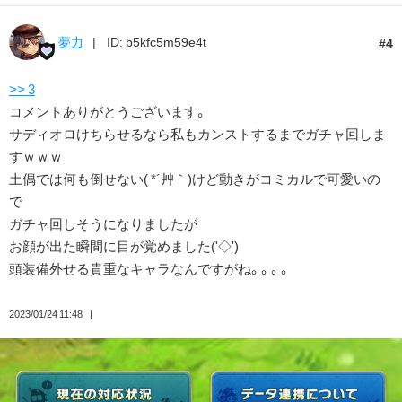
夢力
ID: b5kfc5m59e4t
4
>> 3
コメントありがとうございます。
サディオロけちらせるなら私もカンストするまでガチャ回しま
すｗｗｗ
土偶では何も倒せない( *´艸｀)けど動きがコミカルで可愛いの
で
ガチャ回しそうになりましたが
お顔が出た瞬間に目が覚めました('◇')ゞ
頭装備外せる貴重なキャラなんですがね。。。。
2023/01/24 11:48