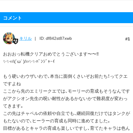
コメント
キリル
ID: df842st87xwb
1
おおおっ転機クリアおめでとうございます〜〜‼️
✨✨‹‹\(´ω` )/››✨✨ﾊﾞﾝｼﾞｬｰｲ
もう硬いわウザいわで、本当に面倒くさいぞお前たち！ってクエ
ですよね
ここから先のエミリークエでは、モーリーの育成もそうなんです
がアクシオン先生の呪い耐性があるかないかで難易度が変わっ
てきます。
この先はチャペルの依頼や自立でも、継続回復だけではタンクが
もたないので、ヒーラーの育成も同時に進めてました。
目標があるとキャラの育成も楽しいですし、育てたキャラは色ん