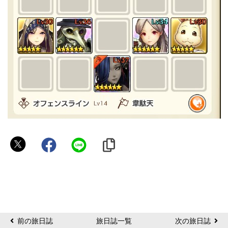
名
月
前の旅日誌
旅日誌一覧
次の旅日誌