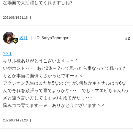
な場面で大活躍してくれますしね?
2021/08/14 21:18
名月
ID: 3atyp7gbmqyr
2
>> 1
キリル様ありがとうございます～＾＾
いやホント・・・ あと2体～？って思ったら重なってて残ってた
りとか本当に面倒くさかったですー＞＜
アクシオン先生はまだ星5なのですが、何故かキャナルは☆6な
んでそれを頑張って育てようかな・・・ でもアマエビちゃん（わ
ざと違う言い方してますｗ）も捨てがたし・・・
悩みつつ育てますーｗ ありがとうございます＾＾
2021/08/14 21:28