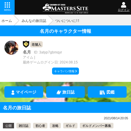
ログイン
MENU
ホーム
みんなの旅日誌
ついについに！！
名月のキャラクター情報
老舗人
名月
ID: 3atyp7gbmqyr
アイム
最終ゲームログイン日: 2024.08.15
キャラバン情報
マイページ
旅日誌
図鑑
名月の旅日誌
2021/08/14 20:05
公開
雑日誌
初心者
攻略
ギルド
ギルドメンバー募集