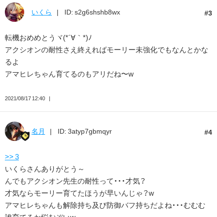
いくら
ID: s2g6shshb8wx
3
転機おめめとうヾ(*´∀｀*)ﾉ
アクシオンの耐性さえ終えればモーリー未強化でもなんとかな
るよ
アマヒレちゃん育てるのもアリだね〜w
2021/08/17 12:40
名月
ID: 3atyp7gbmqyr
4
>> 3
いくらさんありがとう～
んでもアクシオン先生の耐性って・・・才気？
才気ならモーリー育てたほうが早いんじゃ？w
アマヒレちゃんも解除持ち及び防御バフ持ちだよね・・・むむむ
誰育てるか悩むぞいw