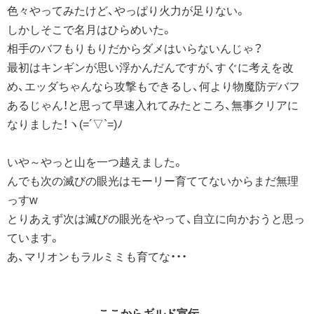
色々やってみたけど、やっぱり火力が足りない。
しかしそこで名月はひらめいた。
相手のバフもりもりだからダメはいらないんじゃ？
最初はキンギンが思い浮かんだんですが、すぐに考えを改
め、エッダちゃんなら攻撃もできるし、何より物魔防デバフ
あるじゃん！と思って早速入れてみたところ、無事クリアに
なりました！ヽ(=´▽`=)ﾉ
いや～やっと山を一つ越えました。
んでも次の滅びの眼光はモーリー育ててないからまだ無理
っすw
とりあえず次は滅びの眼光をやって、自立に向かおうと思っ
ています。
あ、マリオンもラルミミも育てな・・・
--------------------------ここからギルド宣伝------------------------------