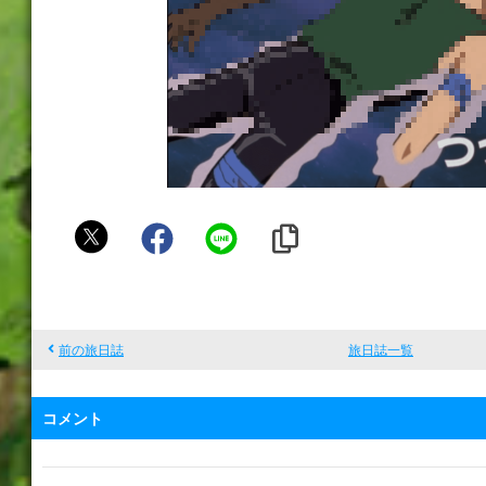
〄
い
ず
み
ん
前の旅日誌
旅日誌一覧
〄
コメント