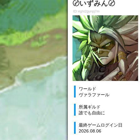
〄いずみん〄
ID: eght2gunpj7m
ワールド
ヴァラファール
所属ギルド
誰でも自由に
最終ゲームログイン日
2026.08.06