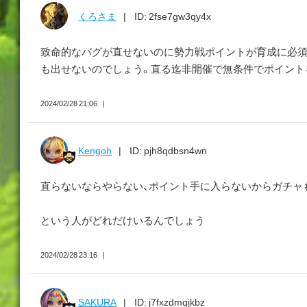
くろさま
ID: 2fse7gw3qy4x
致命的なバグが直せないのに勢力戦ポイントが育成に必
も出せないのでしょう。直る迄非開催で無条件でポイント
2024/02/28 21:06
Kengoh
ID: pjh8qdbsn4wn
直らないならやらない、ポイント手に入らないからガチャ
という人がどれだけいるんでしょう
2024/02/28 23:16
SAKURA
ID: j7fxzdmqjkbz