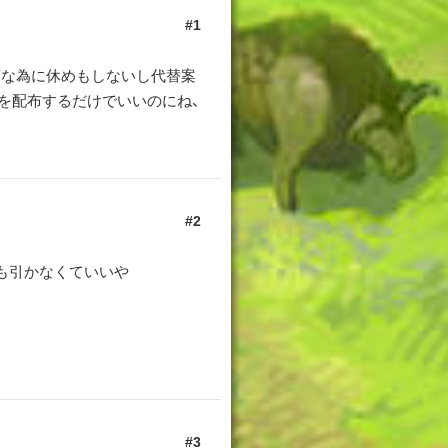
1
須な為に休めもしないし代替案
を配布するだけでいいのにね、
2
も引かなくていいや
3