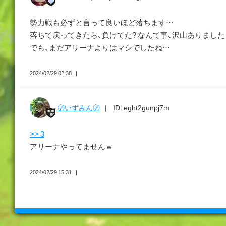
勢力戦も必ずと言って良いほど落ちます…
落ちて戻ってきたら、負けてた? なんて事、沢山ありましたとも
でも、まだアリーナよりはマシでしたね…
2024/02/29 02:38
〄いずみん〄
ID: eght2gunpj7m
>> 3
アリーナやってませんｗ
2024/02/29 15:31