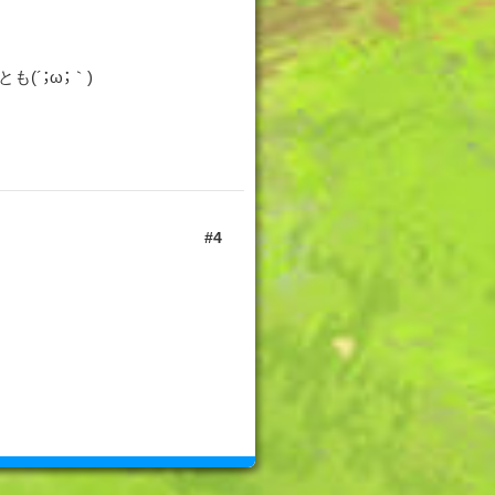
(´；ω；｀)
4