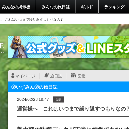
みんなの掲示板
みんなの旅日誌
ギルド
ランキング
へ これはいつまで繰り返すつもりなの？
マイページ
旅日誌
図鑑
〄いずみん〄の旅日誌
2024/02/28 19:47
公開
運営様へ これはいつまで繰り返すつもりなの