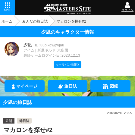
ログイン
MENU
ホーム
みんなの旅日誌
マカロンを探せ#2
夕凪のキャラクター情報
夕凪
ID: u8pikgwgwjau
アイム
所属ギルド: 未所属
最終ゲームログイン日: 2023.12.13
キャラバン情報
マイページ
旅日誌
図鑑
夕凪の旅日誌
2018/02/16 23:55
公開
雑日誌
マカロンを探せ#2