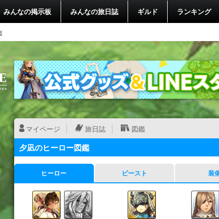
みんなの掲示板
みんなの旅日誌
ギルド
ランキング
鑑
マイページ
旅日誌
図鑑
夕凪のヒーロー図鑑
ヒーロー
ビースト
装