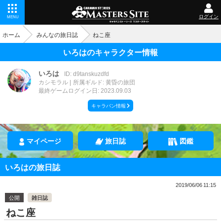
ログイン
MENU
ホーム
みんなの旅日誌
ねこ座
いろはのキャラクター情報
いろは
ID: d9tanskuzdfd
カシモラル
所属ギルド: 黄昏の旅団
最終ゲームログイン日: 2023.09.03
キャラバン情報
マイページ
旅日誌
図鑑
いろはの旅日誌
2019/06/06 11:15
公開
雑日誌
ねこ座