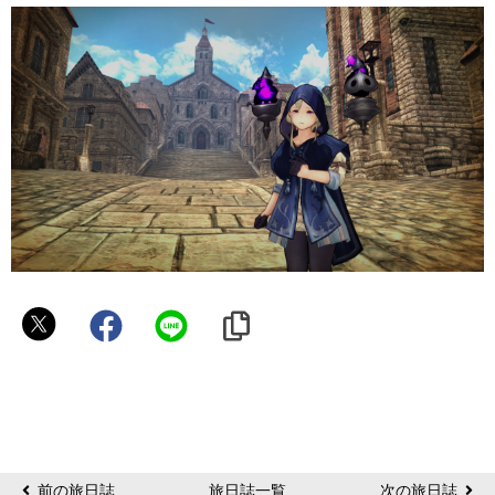
パ
シ
リ
カ
前の旅日誌
旅日誌一覧
次の旅日誌