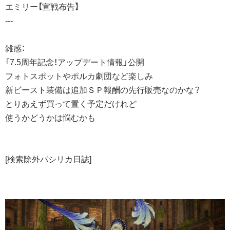
エミリー【宣戦布告】
---
雑感：
「7.5周年記念！アップデート情報」公開
フォトスポットやポルカ劇団など楽しみ
新ビースト装備は追加ＳＰ報酬の先行販売なのかな？
とりあえず買って置く予定だけれど
使うかどうかは悩むかも
[検索除外パシリカ日誌]