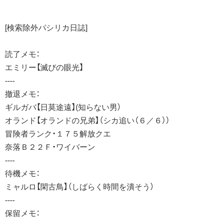
[検索除外パシリカ日誌]
読了メモ：
エミリー【滅びの眼光】
----
撤退メモ：
ギルガバ【日莫途遠】(知らない男）
オランド【オランドの兄弟】（シカ追い（６／６））
冒険者ランク・１７５解放クエ
奈落Ｂ２２Ｆ・ワイバーン
----
待機メモ：
ミャルロ【閑古鳥】（しばらく時間を潰そう）
----
保留メモ：