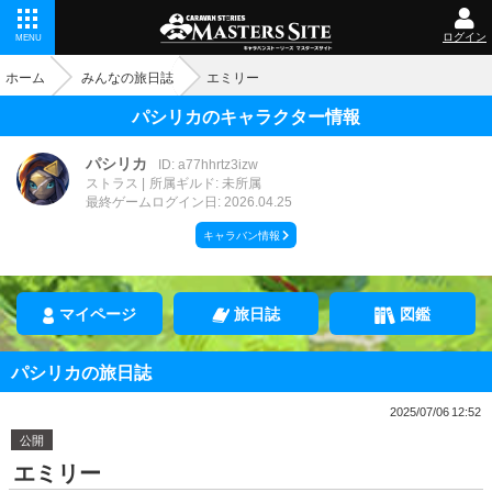
ログイン
MENU
ホーム
みんなの旅日誌
エミリー
パシリカのキャラクター情報
パシリカ
ID: a77hhrtz3izw
ストラス
所属ギルド: 未所属
最終ゲームログイン日: 2026.04.25
キャラバン情報
マイページ
旅日誌
図鑑
パシリカの旅日誌
2025/07/06 12:52
公開
エミリー