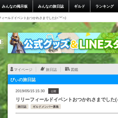
みんなの掲示板
みんなの旅日誌
ギルド
ランキング
ィールドイベントおつかれさまでした(∩ˊ꒳​ˋ∩)
マイページ
旅日誌
図鑑
ぴぃの旅日誌
2019/05/15 15:30
公開
リリーフィールドイベントおつかれさまでした(∩ˊ꒳
雑日誌
ギルドメンバー募集