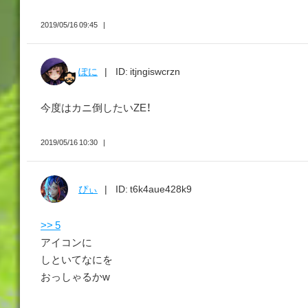
2019/05/16 09:45
ぽに
ID: itjngiswcrzn
今度はカニ倒したいZE！
2019/05/16 10:30
ぴぃ
ID: t6k4aue428k9
>> 5
アイコンに
しといてなにを
おっしゃるかw