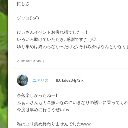
忙しさ
ジャコ(´ω`)
ぴぃさんイベントお疲れ様でしたー！
いろいろ助けていただき、感謝です(*´ `)♡
ゆり集めは終わらなかったけど、それ以外はなんとかなり
2019/05/16 09:38
ユアリス
ID: kdez34j72ikf
奈落楽しかったねー！
ふぁいさんもカニ嫌いなのにいきなりの誘いに乗ってくれ
今度は早めに行こうぜい！w
私はユリ集め終わりませんでしたwww