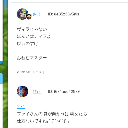
さぼ
ID: ue35z33v5nis
ヴィラじゃない
ほんとはディラよ
ぴぃのすけ
おねむマスター
2019/05/15 16:13
ぴぃ
ID: t6k4aue428k9
>> 1
ファイさんの 愛が向かうは 幼女たち
仕方ないですね｡ﾟ(ﾟ´ω`ﾟ)ﾟ｡