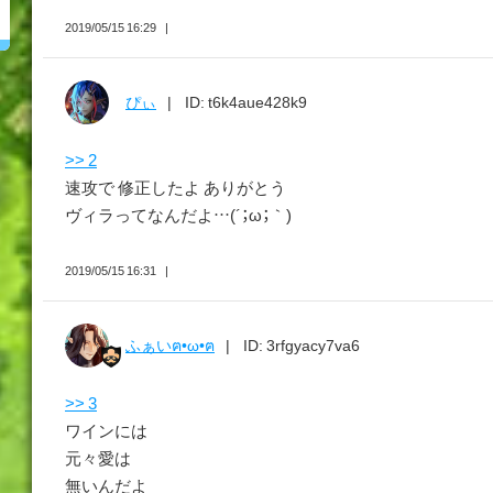
2019/05/15 16:29
ぴぃ
ID: t6k4aue428k9
>> 2
速攻で 修正したよ ありがとう
ヴィラってなんだよ…(´；ω；｀)
2019/05/15 16:31
ふぁいฅ•ω•ฅ
ID: 3rfgyacy7va6
>> 3
ワインには
元々愛は
無いんだよ