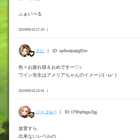
ふぁいべる
2019/05/15 17:10
スピ
ID: vp6edpqtgf2m
色々お疲れ様＆おめですー♡♪
ワイン先生はアメリアちゃんのイメージ( ･ω･ )
2019/05/15 22:41
ジャコ|ω`)
ID: t79hpfqgv3gj
放置すら
出来ないレベルの