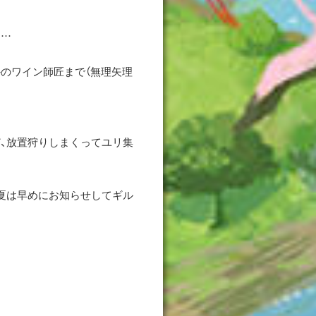
よ…
のワイン師匠まで（無理矢理
、放置狩りしまくってユリ集
夏は早めにお知らせしてギル