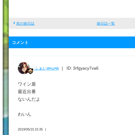
前の旅日誌
旅日誌一覧
コメント
ふぁいฅ•ω•ฅ
ID: 3rfgyacy7va6
ワイン盾
最近出番
ないんだよ
わいん
2019/05/15 15:35