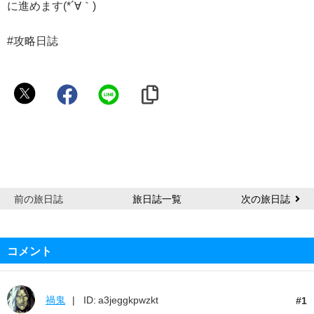
に進めます(*´∀｀)
#攻略日誌
イ
サ
ラ
前の旅日誌
旅日誌一覧
次の旅日誌
コメント
禍鬼
ID: a3jeggkpwzkt
1