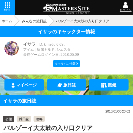
ログイン
MENU
ホーム
みんなの旅日誌
バルゾーイ大太鼓の入り口クリア
イサラのキャラクター情報
イサラ
ID: kjmz6uf6f63t
アイム
所属ギルド: シエスタ
最終ゲームログイン日: 2018.05.09
キャラバン情報
マイページ
旅日誌
図鑑
イサラの旅日誌
2018/01/30 23:02
公開
雑日誌
攻略
バルゾーイ大太鼓の入り口クリア