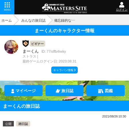
ログイン
MENU
ホーム
みんなの旅日誌
備忘録的な…
まーくんのキャラクター情報
ビギナー
まーくん
ID: 77isffb4iwky
ストラス
最終ゲームログイン日: 2023.08.31
キャラバン情報
マイページ
旅日誌
図鑑
まーくんの旅日誌
2021/08/26 10:30
公開
雑日誌