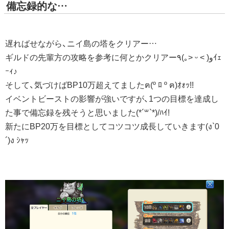
備忘録的な…
遅ればせながら、ニイ島の塔をクリアー…
ギルドの先輩方の攻略を参考に何とかクリアー٩(｡˃ ᵕ ˂ )وｲｪ
ｰｨ♪
そして、気づけばBP10万超えてましたฅ(º ﾛ º ฅ)ｵｫｯ!!
イベントビーストの影響が強いですが、1つの目標を達成し
た事で備忘録を残そうと思いました(*´꒳`*)/ﾊｲ!
新たにBP20万を目標としてコツコツ成長していきます(ง`0
´)ง ｼｬｯ