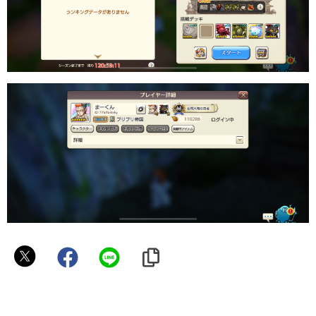
ま
ー
く
ん