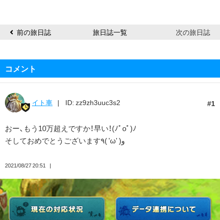
前の旅日誌
旅日誌一覧
次の旅日誌
コメント
イト車
ID: zz9zh3uuc3s2
1
おー、もう10万超えですか！早い！(ﾉﾟοﾟ)ﾉ
そしておめでとうございます٩( 'ω' )و
2021/08/27 20:51