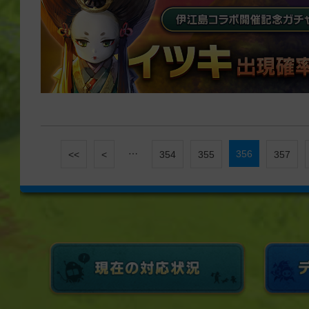
…
356
<<
<
354
355
357