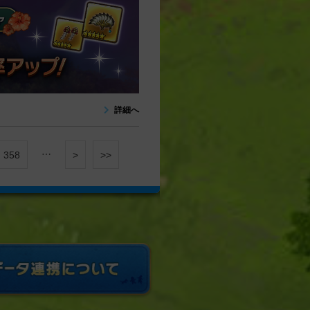
詳細へ
…
358
>
>>