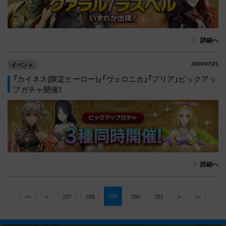
詳細へ
2020/07/21
イベント
「カイネス(限定ヒーロー)」「ヴェロニカ」「プリア」ピックアッ
プガチャ開催！
詳細へ
289
<<
<
287
288
290
291
>
>>