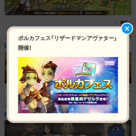
詳細へ
ポルカフェス「リザードマンアヴァター」
2020/07/21
イベント
★6装備チャレンジ！ステップアップガチャ開催！
開催！
詳細へ
2020/07/21
イベント
夏衣装セレクション アニマ200個確定ガチャ開催！