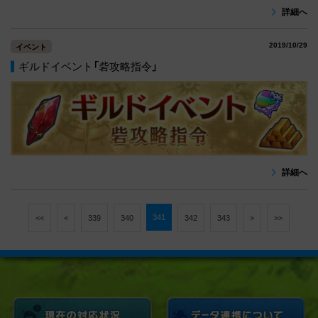
詳細へ
2019/10/29
イベント
ギルドイベント「砦攻略指令」
詳細へ
341
<<
<
339
340
342
343
>
>>