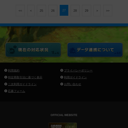
27
<<
<
25
26
28
29
>
>>
利用規約
プライバシーポリシー
特定商取引法に基づく表示
利用ガイドライン
二次利用ガイドライン
お問い合わせ
応募フォーム
OFFICIAL WEBSITE