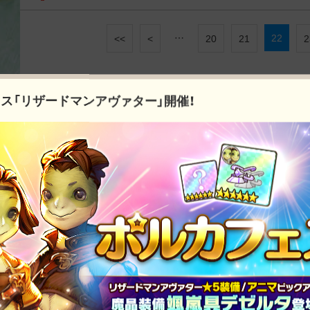
…
22
<<
<
20
21
2
ス「リザードマンアヴァター」開催！
最新のお知らせ
お知らせ
アップデート
イベント