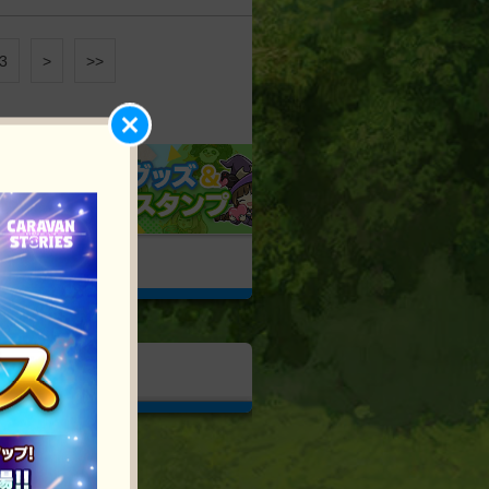
3
>
>>