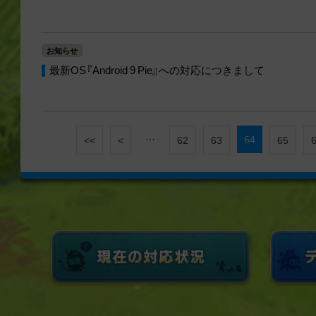
お知らせ
最新OS『Android 9 Pie』への対応につきまして
…
64
<<
<
62
63
65