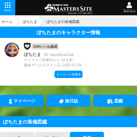
ログイン
MENU
ホーム
ぽちたま
ぽちたまの装備図鑑
ぽちたまのキャラクター情報
1000いいね達成
ぽちたま
ID: mjuzx8yxp2a8
ストラス
所属ギルド: ゆる部
最終ゲームログイン日: 2025.07.09
キャラバン情報
マイページ
旅日誌
図鑑
ぽちたまの装備図鑑