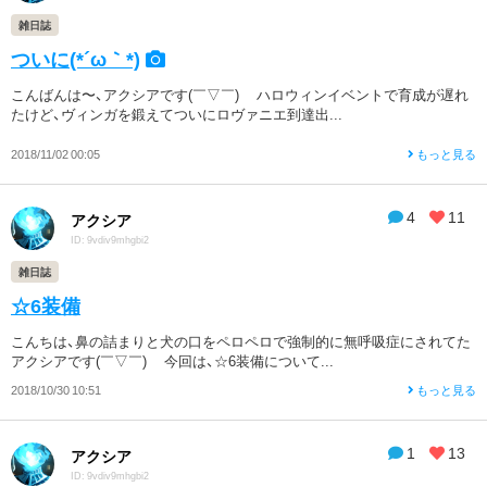
雑日誌
ついに(*´ω｀*)
こんばんは〜、アクシアです(￣▽￣)ゞ ハロウィンイベントで育成が遅れ
たけど、ヴィンガを鍛えてついにロヴァニエ到達出...
2018/11/02 00:05
もっと見る
4
11
アクシア
ID: 9vdiv9mhgbi2
雑日誌
☆6装備
こんちは、鼻の詰まりと犬の口をペロペロで強制的に無呼吸症にされてた
アクシアです(￣▽￣)ゞ 今回は、☆6装備について...
2018/10/30 10:51
もっと見る
1
13
アクシア
ID: 9vdiv9mhgbi2