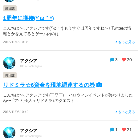
雑日誌
1周年に期待(*´ω｀*)
こんちは〜、アクシアです(*´ω｀*) もうすぐ、1周年ですね〜♪ Twitterの情
報とかを見てるとゲーム内のは...
2018/11/13 10:08
もっと見る
3
20
アクシア
ID: 9vdiv9mhgbi2
雑日誌
リドミラ☆6資金を現地調達するの巻
こんちは〜、アクシアです(￣▽￣)ゞ ハロウィンイベントが終わりました
ね〜 「アヴァ5人＋リドミラ」のクエスト...
2018/11/06 10:42
もっと見る
1
21
アクシア
ID: 9vdiv9mhgbi2