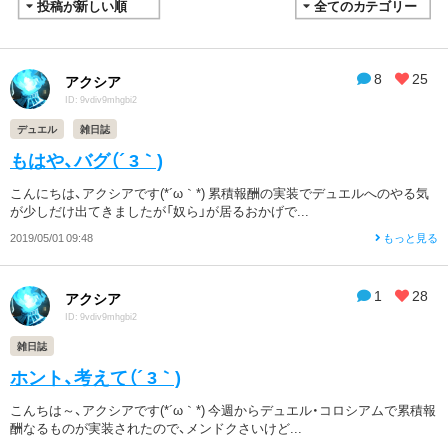
8
25
アクシア
ID: 9vdiv9mhgbi2
デュエル
雑日誌
もはや、バグ（´ 3｀)
こんにちは、アクシアです(*´ω｀*) 累積報酬の実装でデュエルへのやる気
が少しだけ出てきましたが「奴ら」が居るおかげで...
2019/05/01 09:48
もっと見る
1
28
アクシア
ID: 9vdiv9mhgbi2
雑日誌
ホント、考えて（´ 3｀)
こんちは～、アクシアです(*´ω｀*) 今週からデュエル・コロシアムで累積報
酬なるものが実装されたので、メンドクさいけど...