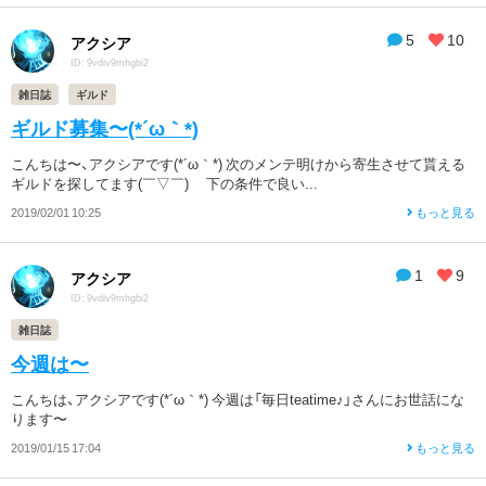
5
10
アクシア
ID: 9vdiv9mhgbi2
雑日誌
ギルド
ギルド募集〜(*´ω｀*)
こんちは〜、アクシアです(*´ω｀*) 次のメンテ明けから寄生させて貰える
ギルドを探してます(￣▽￣)ゞ 下の条件で良い...
2019/02/01 10:25
もっと見る
1
9
アクシア
ID: 9vdiv9mhgbi2
雑日誌
今週は〜
こんちは、アクシアです(*´ω｀*) 今週は「毎日teatime♪」さんにお世話にな
ります〜
2019/01/15 17:04
もっと見る