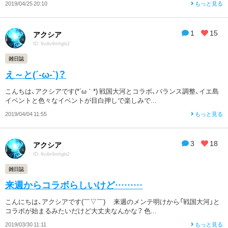
2019/04/25 20:10
もっと見る
1
15
アクシア
ID: 9vdiv9mhgbi2
雑日誌
え～と(´-ω-`)？
こんちは、アクシアです(*´ω｀*) 戦国大河とコラボ、バランス調整、イエ島
イベントと色々なイベントが目白押しで楽しみで...
2019/04/04 11:55
もっと見る
3
18
アクシア
ID: 9vdiv9mhgbi2
雑日誌
来週からコラボらしいけど………
こんにちは、アクシアです(￣▽￣)ゞ 来週のメンテ明けから「戦国大河」と
コラボが始まるみたいだけど大丈夫なんかな？ 色...
2019/03/30 11:11
もっと見る