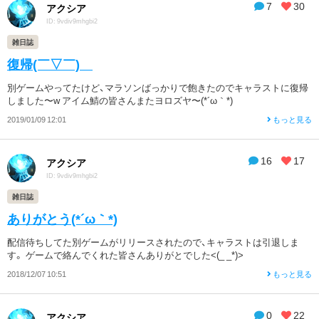
7
30
アクシア
ID: 9vdiv9mhgbi2
雑日誌
復帰(￣▽￣)ゞ
別ゲームやってたけど、マラソンばっかりで飽きたのでキャラストに復帰
しました〜w アイム鯖の皆さんまたヨロズヤ〜(*´ω｀*)
2019/01/09 12:01
もっと見る
16
17
アクシア
ID: 9vdiv9mhgbi2
雑日誌
ありがとう(*´ω｀*)
配信待ちしてた別ゲームがリリースされたので、キャラストは引退しま
す。 ゲームで絡んでくれた皆さんありがとでした<(_ _*)>
2018/12/07 10:51
もっと見る
0
22
アクシア