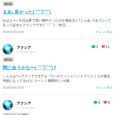
雑日誌
まあ、良かった( ￣▽￣)
おはよ〜♪ 今日は夢で買い物中だったのか寝起きに「じゃあ、それで」って
言って起きたアクシアです(￣▽￣)ゞ 昨日、...
2018/10/23 10:04
もっと見る
3
11
アクシア
ID: 9vdiv9mhgbi2
雑日誌
間に合うかな〜( ￣▽￣)？
こんちは〜♪アクシアです(*´ω｀*) ハロウィンイベントでリドミラが進化
半額になってるけど、イベント期間中に☆6進...
2018/10/16 10:52
もっと見る
4
8
アクシア
ID: 9vdiv9mhgbi2