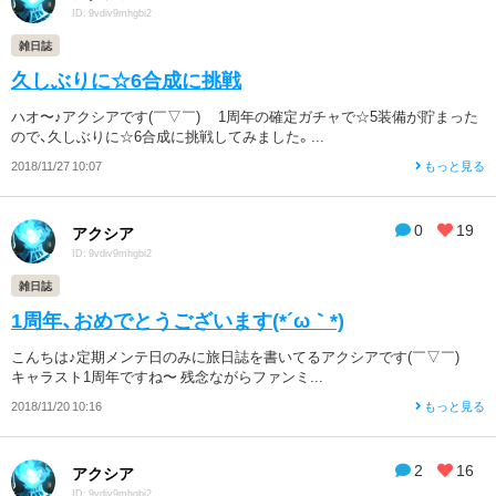
ID: 9vdiv9mhgbi2
雑日誌
久しぶりに☆6合成に挑戦
ハオ〜♪アクシアです(￣▽￣)ゞ 1周年の確定ガチャで☆5装備が貯まった
ので、久しぶりに☆6合成に挑戦してみました。...
2018/11/27 10:07
もっと見る
0
19
アクシア
ID: 9vdiv9mhgbi2
雑日誌
1周年、おめでとうございます(*´ω｀*)
こんちは♪定期メンテ日のみに旅日誌を書いてるアクシアです(￣▽￣)ゞ
キャラスト1周年ですね〜 残念ながらファンミ...
2018/11/20 10:16
もっと見る
2
16
アクシア
ID: 9vdiv9mhgbi2