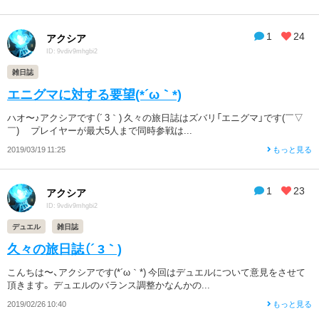
1
24
アクシア
ID: 9vdiv9mhgbi2
雑日誌
エニグマに対する要望(*´ω｀*)
ハオ〜♪アクシアです（´ 3｀) 久々の旅日誌はズバリ「エニグマ」です(￣▽
￣)ゞ プレイヤーが最大5人まで同時参戦は...
2019/03/19 11:25
もっと見る
1
23
アクシア
ID: 9vdiv9mhgbi2
デュエル
雑日誌
久々の旅日誌（´ 3｀)
こんちは〜、アクシアです(*´ω｀*) 今回はデュエルについて意見をさせて
頂きます。 デュエルのバランス調整かなんかの...
2019/02/26 10:40
もっと見る