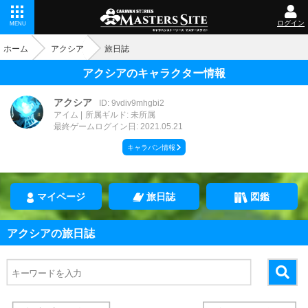
ログイン
MENU
ホーム
アクシア
旅日誌
アクシアのキャラクター情報
アクシア
ID: 9vdiv9mhgbi2
アイム
所属ギルド: 未所属
最終ゲームログイン日: 2021.05.21
キャラバン情報
マイページ
旅日誌
図鑑
アクシアの旅日誌