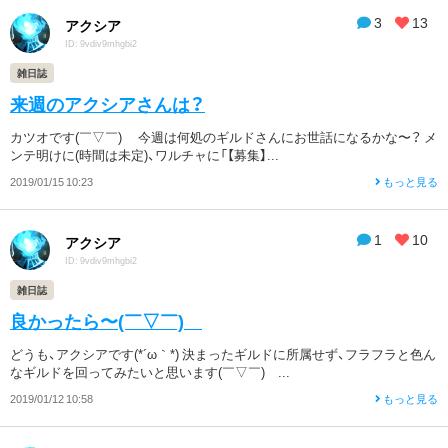
3
13
アクシア
ID: 9vdiv9mhgbi2
雑日誌
来週のアクシアさんは？
カツオです(￣▽￣)ゞ 今週は何処のギルドさんにお世話になるかな〜？ メ
ンテ明けに(時間は未定)、ワルチャに「【募集】...
2019/01/15 10:23
もっと見る
1
10
アクシア
ID: 9vdiv9mhgbi2
雑日誌
良かったら〜(￣▽￣)ゞ
どうも、アクシアです(*´ω｀*) 決まったギルドに所属せず、フラフラと色ん
なギルドを回ってみたいと思います(￣▽￣)ゞ...
2019/01/12 10:58
もっと見る