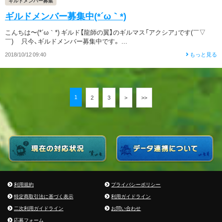
ギルドメンバー募集
ギルドメンバー募集中(*´ω｀*)
こんちは〜(*´ω｀*) ギルド【龍師の翼】のギルマス「アクシア」です(￣▽
￣)ゞ 只今、ギルドメンバー募集中です。 ...
2018/10/12 09:40
もっと見る
1
2
3
>
>>
利用規約
プライバシーポリシー
特定商取引法に基づく表示
利用ガイドライン
二次利用ガイドライン
お問い合わせ
応募フォーム