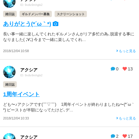
ID: 9vdiv9mhgbi2
雑日誌
ギルドメンバー募集
スクリーンショット
ありがとう(*´ω｀*)
長い事一緒に楽しんでくれたギルメンさんがリア多忙の為、脱退する事に
なりました( ；∀；) 今まで一緒に楽しんでくれ...
2018/12/04 10:58
もっと見る
0
13
アクシア
ID: 9vdiv9mhgbi2
雑日誌
1周年イベント
ども〜♪アクシアです(￣▽￣)ゞ 1周年イベントが終わりましたね〜(*´ω｀
*) ビーストが半額になってたけど、デ...
2018/12/04 10:33
もっと見る
2
17
アクシア