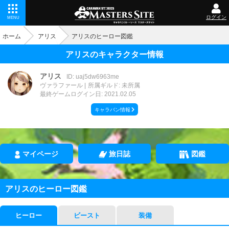
ログイン
MENU
ホーム
アリス
アリスのヒーロー図鑑
アリスのキャラクター情報
アリス
ID: uaj5dw6963me
ヴァラファール
所属ギルド: 未所属
最終ゲームログイン日: 2021.02.05
キャラバン情報
マイページ
旅日誌
図鑑
アリスのヒーロー図鑑
ヒーロー
ビースト
装備