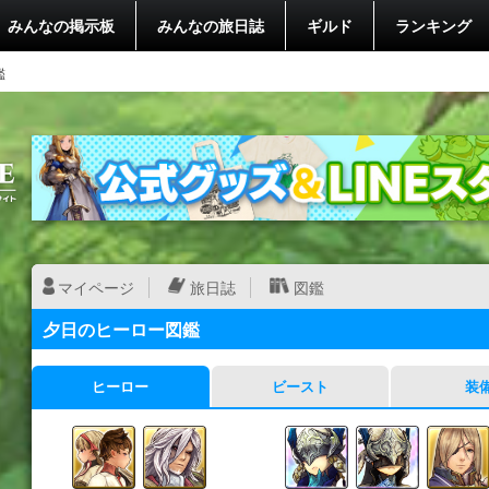
みんなの掲示板
みんなの旅日誌
ギルド
ランキング
鑑
マイページ
旅日誌
図鑑
夕日のヒーロー図鑑
ヒーロー
ビースト
装