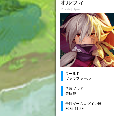
オルフィ
ID: kfdimjc2peen
ワールド
ヴァラファール
所属ギルド
未所属
最終ゲームログイン日
2025.11.29