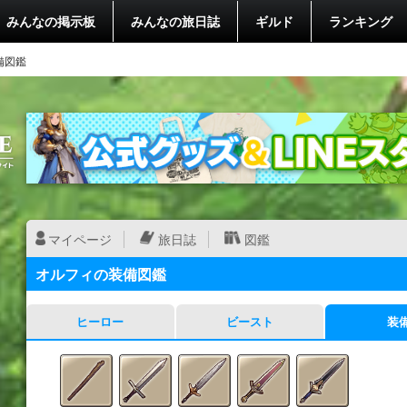
みんなの掲示板
みんなの旅日誌
ギルド
ランキング
備図鑑
マイページ
旅日誌
図鑑
オルフィの装備図鑑
ヒーロー
ビースト
装