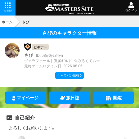
ログイン
MENU
ホーム
さび
さびのキャラクター情報
ビギナー
さび
ID: b8jy6yz84yrr
ヴァラファール
所属ギルド: ☆みるくてぃ☆
最終ゲームログイン日: 2026.08.06
キャラバン情報
マイページ
旅日誌
図鑑
自己紹介
よろしくお願いします。