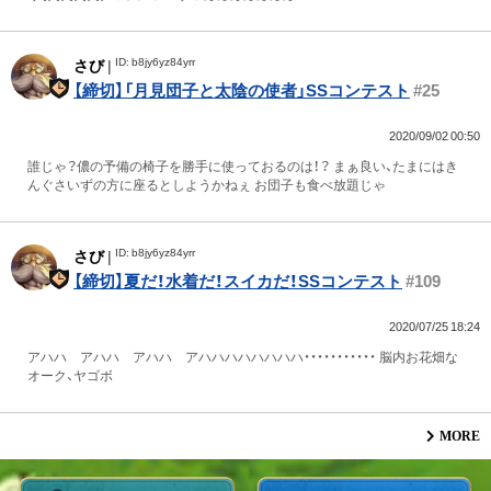
ID: b8jy6yz84yrr
さび
|
【締切】「月見団子と太陰の使者」SSコンテスト
#25
2020/09/02 00:50
誰じゃ？儂の予備の椅子を勝手に使っておるのは！？ まぁ良い、たまにはき
んぐさいずの方に座るとしようかねぇ お団子も食べ放題じゃ
ID: b8jy6yz84yrr
さび
|
【締切】夏だ！水着だ！スイカだ！SSコンテスト
#109
2020/07/25 18:24
アハハ アハハ アハハ アハハハハハハハハ・・・・・・・・・・・ 脳内お花畑な
オーク、ヤゴボ
MORE