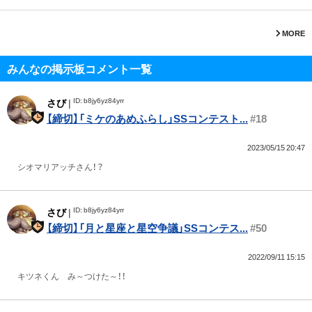
MORE
みんなの掲示板コメント一覧
ID: b8jy6yz84yrr
さび
|
【締切】「ミケのあめふらし」SSコンテスト...
#18
2023/05/15 20:47
シオマリアッチさん！？
ID: b8jy6yz84yrr
さび
|
【締切】「月と星座と星空争議」SSコンテス...
#50
2022/09/11 15:15
キツネくん み～つけた～！！