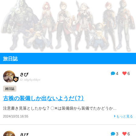
旅日誌
4
6
さび
ID: b8jy6yz84yrr
雑日誌
古株の装備しか出ないようだ（？）
注意書き見落としたかな？ 〇✕は装備袋から装備でたかどうか...
2024/10/31 16:55
もっと見る
3
6
さび