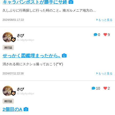
キャラバンポストが勝手にサ終
久しぶりに行商探しに行った時のこと。 南ガルメニア地方の...
2024/08/01 17:22
もっと見る
0
9
さび
ID: b8jy6yz84yrr
雑日誌
せっかく図鑑埋まったから、
消される前にスクショ撮っておこう(*‘∀‘)
2024/07/11 22:38
もっと見る
10
2
さび
ID: b8jy6yz84yrr
雑日誌
2個目のA