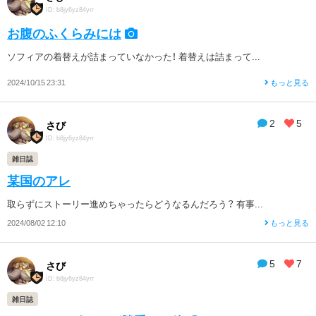
ID: b8jy6yz84yrr
お腹のふくらみには
ソフィアの着替えが詰まっていなかった！ 着替えは詰まって...
2024/10/15 23:31
もっと見る
2
5
さび
ID: b8jy6yz84yrr
雑日誌
某国のアレ
取らずにストーリー進めちゃったらどうなるんだろう？ 有事...
2024/08/02 12:10
もっと見る
5
7
さび
ID: b8jy6yz84yrr
雑日誌