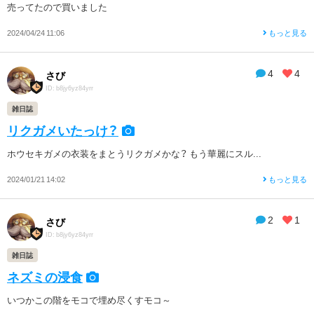
売ってたので買いました
2024/04/24 11:06
もっと見る
4
4
さび
ID: b8jy6yz84yrr
雑日誌
リクガメいたっけ？
ホウセキガメの衣装をまとうリクガメかな？ もう華麗にスル...
2024/01/21 14:02
もっと見る
2
1
さび
ID: b8jy6yz84yrr
雑日誌
ネズミの浸食
いつかこの階をモコで埋め尽くすモコ～