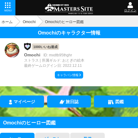
ログイン
MENU
ホーム
Omochi
Omochiのヒーロー図鑑
Omochiのキャラクター情報
1000いいね達成
Omochi
ID: mxdtb95thghr
ストラス
所属ギルド: おとぎの絵本
最終ゲームログイン日: 2022.12.11
キャラバン情報
マイページ
旅日誌
図鑑
Omochiのヒーロー図鑑