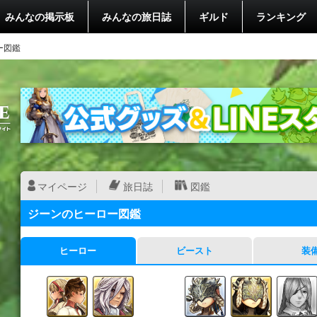
みんなの掲示板
みんなの旅日誌
ギルド
ランキング
ー図鑑
マイページ
旅日誌
図鑑
ジーンのヒーロー図鑑
ヒーロー
ビースト
装