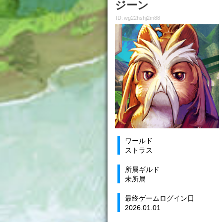
ジーン
ID: wg22hshj2m88
ワールド
ストラス
所属ギルド
未所属
最終ゲームログイン日
2026.01.01