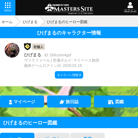
ログイン
MENU
ホーム
ひげまる
ひげまるのヒーロー図鑑
ひげまるのキャラクター情報
老舗人
ひげまる
ID: t3i6csnn4gsf
ヴァラファール
所属ギルド: マイペース旅団
最終ゲームログイン日: 2026.01.18
キャラバン情報
マイページ
旅日誌
図鑑
ひげまるのヒーロー図鑑