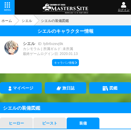
ログイン
MENU
ホーム
シエル
シエルの装備図鑑
シエルのキャラクター情報
シエル
ID: fy8r6vzevj9k
カシモラル
所属ギルド: 未所属
最終ゲームログイン日: 2020.01.13
キャラバン情報
マイページ
旅日誌
図鑑
シエルの装備図鑑
ヒーロー
ビースト
装備