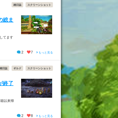
雑日誌
スクリーンショット
の総ま
してます
2
7
もっと見る
雑日誌
ギルド
スクリーンショット
が終了
移籍以来帰
2
8
もっと見る