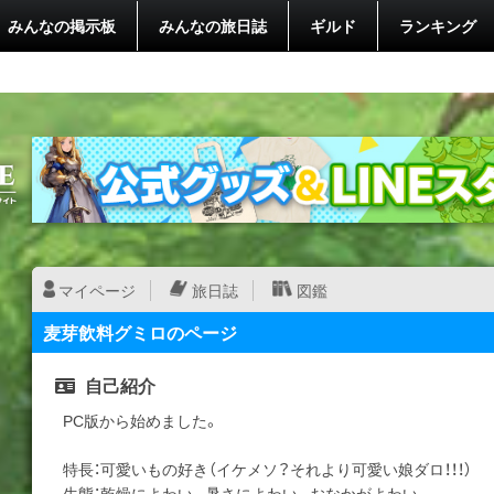
みんなの掲示板
みんなの旅日誌
ギルド
ランキング
マイページ
旅日誌
図鑑
麦芽飲料グミロのページ
自己紹介
PC版から始めました。
特長：可愛いもの好き（イケメソ？それより可愛い娘ダロ！！！）
生態：乾燥によわい。暑さによわい。おなかがよわい。