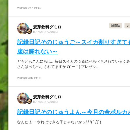
2019/08/27 13:42
雑日誌
レ
麦芽飲料グミロ
ID: fwa937wsru67
記録日記そのじゅうご～スイカ割りすぎて
腹は膨れない～
どもどもこんにちは。 毎日スイカのつるにぺちぺちされているぐみ
さんはぺちぺちされてますか？(´ー｀) プレゼッ...
2019/08/06 13:03
麦芽飲料グミロ
ID: fwa937wsru67
記録日記そのじゅうよん～今月の金ポルカ
なんだよ… やればできる子じゃないかッ！！！( ﾟДﾟ)