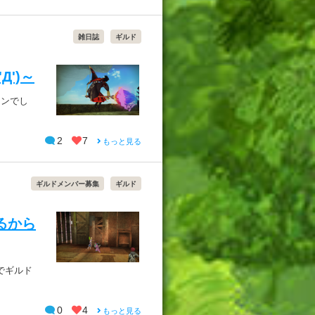
雑日誌
ギルド
')～
メンでし
2
7
もっと見る
ギルドメンバー募集
ギルド
るから
でギルド
0
4
もっと見る