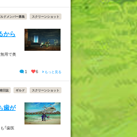
ギルドメンバー募集
スクリーンショット
るから
答無用で奥
1
6
もっと見る
雑日誌
ギルド
スクリーンショット
も歯が
も「歯医