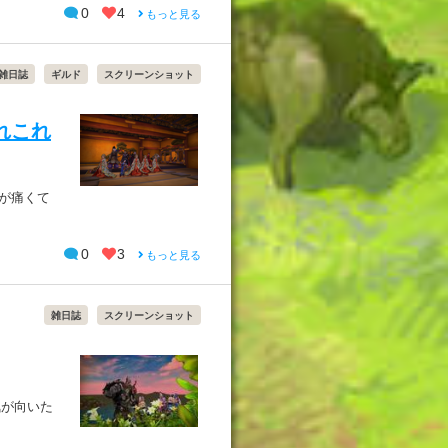
0
4
もっと見る
雑日誌
ギルド
スクリーンショット
れこれ
が痛くて
0
3
もっと見る
雑日誌
スクリーンショット
気が向いた