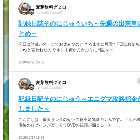
麦芽飲料グミロ
ID: fwa937wsru67
記録日誌そのにじゅういち～先週の出来事
とめ～
今日は討滅がオーロでお休みなのと ぎるますに可愛く「日誌おまち
ぅ♥」と言われたので ホント何か月かぶりに日誌を… ...
2020/07/28 23:09
麦芽飲料グミロ
ID: fwa937wsru67
記録日記そのにじゅう～エニグマ攻略指令
しました～
こんにちは。 最近サンタのせいで寝不足気味のぐみです。 ギルド
宅後のログインが楽しくてDVDの録画が溜まる一方…...
2019/12/17 16:35