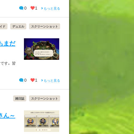
0
1
もっと見る
イド
デュエル
スクリーンショット
もまだ
です。 皆
0
1
もっと見る
雑日誌
スクリーンショット
さん～