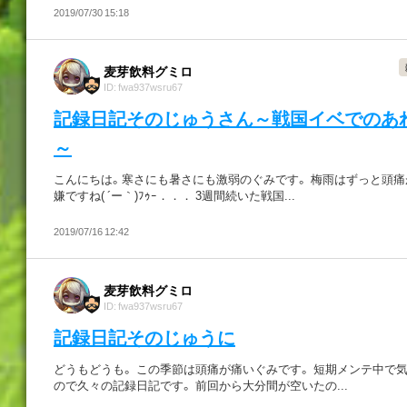
2019/07/30 15:18
麦芽飲料グミロ
ID: fwa937wsru67
記録日記そのじゅうさん～戦国イベでのあ
～
こんにちは。寒さにも暑さにも激弱のぐみです。 梅雨はずっと頭痛
嫌ですね( ´ー｀)ﾌｩｰ．．． 3週間続いた戦国...
2019/07/16 12:42
麦芽飲料グミロ
ID: fwa937wsru67
記録日記そのじゅうに
どうもどうも。 この季節は頭痛が痛いぐみです。 短期メンテ中で
ので久々の記録日記です。 前回から大分間が空いたの...