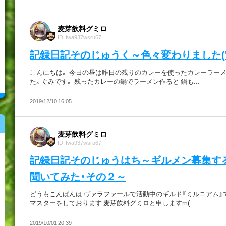
麦芽飲料グミロ
ID: fwa937wsru67
記録日記そのじゅうく～色々変わりました('Д
こんにちは。 今日の昼は昨日の残りのカレーを使ったカレーラー
た。ぐみです。 残ったカレーの鍋でラーメン作ると 鍋も...
2019/12/10 16:05
麦芽飲料グミロ
ID: fwa937wsru67
記録日記そのじゅうはち～ギルメン募集す
聞いてみた・その２～
どうもこんばんは ヴァラファールで活動中のギルド『ミルニアム』
マスターをしております 麦芽飲料グミロと申しますm(...
2019/10/01 20:39