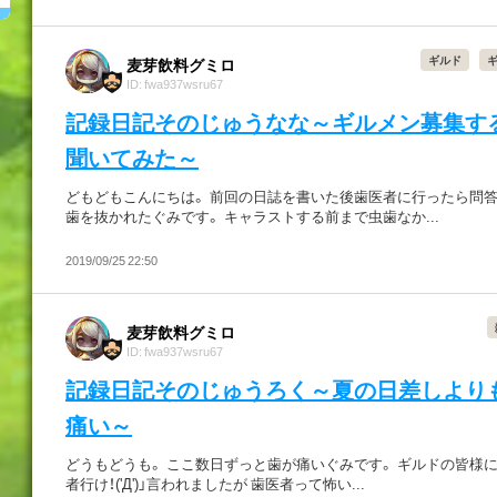
ギルド
麦芽飲料グミロ
ID: fwa937wsru67
記録日記そのじゅうなな～ギルメン募集す
聞いてみた～
どもどもこんにちは。 前回の日誌を書いた後歯医者に行ったら問
歯を抜かれたぐみです。 キャラストする前まで虫歯なか...
2019/09/25 22:50
麦芽飲料グミロ
ID: fwa937wsru67
記録日記そのじゅうろく～夏の日差しより
痛い～
どうもどうも。 ここ数日ずっと歯が痛いぐみです。 ギルドの皆様に
者行け！('Д')」言われましたが 歯医者って怖い...