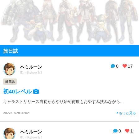
旅日誌
0
17
ヘミルーン
ID: rr3kybqex3c3
雑日誌
初40レベル
キャラストリリース当初からやり始め何度もおやすみ挟みながら...
2022/07/28 20:02
もっと見る
0
1
ヘミルーン
ID: rr3kybqex3c3