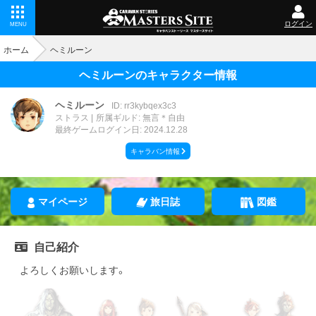
ログイン
MENU
ホーム
ヘミルーン
ヘミルーンのキャラクター情報
ヘミルーン
ID: rr3kybqex3c3
ストラス
所属ギルド: 無言＊自由
最終ゲームログイン日: 2024.12.28
キャラバン情報
マイページ
旅日誌
図鑑
自己紹介
よろしくお願いします。