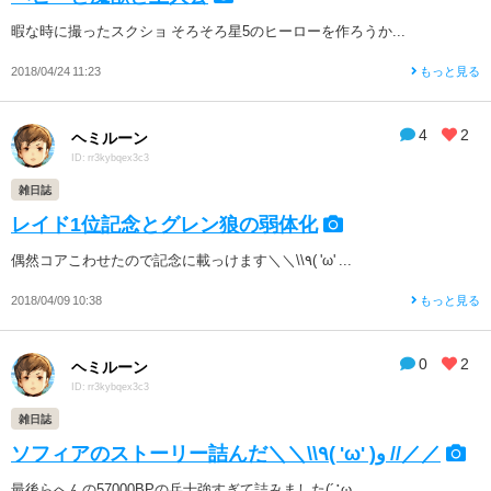
暇な時に撮ったスクショ そろそろ星5のヒーローを作ろうか...
2018/04/24 11:23
もっと見る
4
2
ヘミルーン
ID: rr3kybqex3c3
雑日誌
レイド1位記念とグレン狼の弱体化
偶然コアこわせたので記念に載っけます＼＼\\٩( 'ω' ...
2018/04/09 10:38
もっと見る
0
2
ヘミルーン
ID: rr3kybqex3c3
雑日誌
ソフィアのストーリー詰んだ＼＼\\٩( 'ω' )و //／／
最後らへんの57000BPの兵士強すぎて詰みました(´；ω...