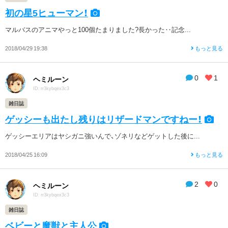
初の星5ヒューマン！
マルバスのアニマやっと100個たまりました?長かった‥記念...
2018/04/29 19:38
もっと見る
0
1
ヘミルーン
ID: rr3kybqex3c3
雑日誌
ゲッシーも出たし残りはリザードマンですねー！
ゲッシーエリアはヤシガニ強いんで、ゾネリなどゲットした後に...
2018/04/25 16:09
もっと見る
2
0
ヘミルーン
ID: rr3kybqex3c3
雑日誌
ベビーと魔獣と主人公