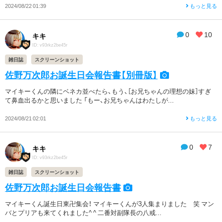
2024/08/22 01:39
もっと見る
0
10
キキ
ID: v93rkz2be45r
雑日誌
スクリーンショット
佐野万次郎お誕生日会報告書【別冊版】
マイキーくんの隣にベネカ並べたら、もう、［お兄ちゃんの理想の妹］すぎ
て鼻血出るかと思いました 「もー、お兄ちゃんはわたしが...
2024/08/21 02:01
もっと見る
0
7
キキ
ID: v93rkz2be45r
雑日誌
スクリーンショット
佐野万次郎お誕生日会報告書
マイキーくん誕生日東卍集会！ マイキーくんが3人集まりました 笑 マン
バとプリアも来てくれました^ ^ 二番対副隊長の八戒...