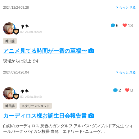
2024/12/24 09:28
もっと見る
6
13
キキ
ID: v93rkz2be45r
雑日誌
アニメ見てる時間が一番の至福〜
現場からは以上です
2024/09/14 20:04
もっと見る
2
8
キキ
ID: v93rkz2be45r
雑日誌
スクリーンショット
カーディロス様お誕生日会報告書
白銀のカーディロス 灰色のガンダルフ アルバス・ダンブルドア先生 ウォ
ールバーグ・バイガン校長 白髭 エドワード・ニューゲ...