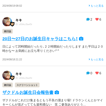
2024/08/19 08:02
もっと見る
2
6
キキ
ID: v93rkz2be45r
雑日誌
20日〜27日のお誕生日キャラはこちら！
日によって20時開始だったり、２２時開始だったりします また平日は２０
時かな〜 お気軽にお立ち寄りください^ ^
2024/08/18 21:22
もっと見る
0
6
キキ
ID: v93rkz2be45r
雑日誌
スクリーンショット
ザクドルお誕生日会報告書
ザクドルがこれだけ集まるともう不良の溜まり場！ ドラケンくんとかマイ
キーくんが混ざってても違和感ない 笑 ご参加ありがとう...