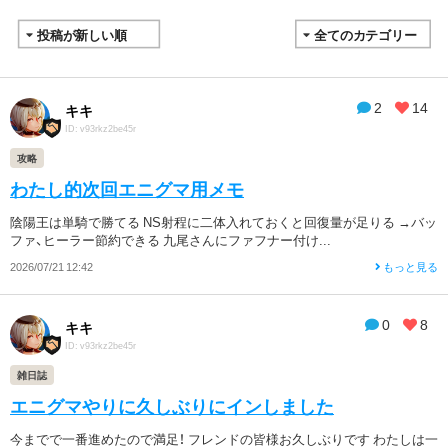
2
14
キキ
ID: v93rkz2be45r
攻略
わたし的次回エニグマ用メモ
陰陽王は単騎で勝てる NS射程に二体入れておくと回復量が足りる →バッ
ファ、ヒーラー節約できる 九尾さんにファフナー付け...
2026/07/21 12:42
もっと見る
0
8
キキ
ID: v93rkz2be45r
雑日誌
エニグマやりに久しぶりにインしました
今までで一番進めたので満足！ フレンドの皆様お久しぶりです わたしは一