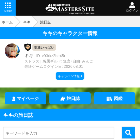
ログイン
MENU
ホーム
キキ
旅日誌
キキのキャラクター情報
友達いっぱい
キキ
ID: v93rkz2be45r
ストラス
所属ギルド: 無言・自由・みんご
最終ゲームログイン日: 2026.08.01
キャラバン情報
マイページ
旅日誌
図鑑
キキの旅日誌