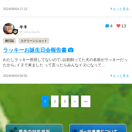
2024/08/04 17:12
もっと見る
4
13
キキ
ID: v93rkz2be45r
雑日誌
スクリーンショット
ラッキーお誕生日会報告書
わたしラッキー所持してないので、以前飼ってた犬の名前がラッキーだっ
たから、イヌで来ました って言ったらみんなイヌになって...
2024/08/04 08:55
もっと見る
1
2
3
>
>>