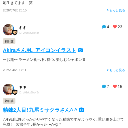
応生きてます 笑
2026/07/20 23:15
もっと見る
4
23
キキ
ID: v93rkz2be45r
雑日誌
Akiraさん用。アイコンイラスト
〜お題〜 ラーメン食べる、持つ、楽しむシャボンヌ
2025/04/29 17:11
もっと見る
7
15
キキ
ID: v93rkz2be45r
雑日誌
精錬2人目！九尾ミサクラさん^ ^
7月9日以降とっかかりやすくなった精錬ですがようやく、重い腰を上げて
完成！ 苦節半年、長かった〜かな？