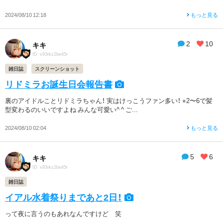
2024/08/10 12:18
もっと見る
2
10
キキ
ID: v93rkz2be45r
雑日誌
スクリーンショット
リドミラお誕生日会報告書
裏のアイドルことリドミラちゃん！ 実はけっこうファン多い！ ⭐︎2〜6で髪
型変わるのいいですよね みんな可愛い^ ^ ご...
2024/08/10 02:04
もっと見る
5
6
キキ
ID: v93rkz2be45r
雑日誌
イアル水着祭りまであと2日！
って夜に言うのもあれなんですけど 笑