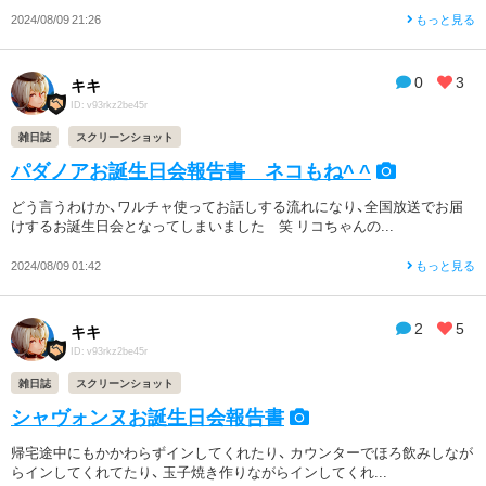
2024/08/09 21:26
もっと見る
0
3
キキ
ID: v93rkz2be45r
雑日誌
スクリーンショット
パダノアお誕生日会報告書 ネコもね^ ^
どう言うわけか、ワルチャ使ってお話しする流れになり、全国放送でお届
けするお誕生日会となってしまいました 笑 リコちゃんの...
2024/08/09 01:42
もっと見る
2
5
キキ
ID: v93rkz2be45r
雑日誌
スクリーンショット
シャヴォンヌお誕生日会報告書
帰宅途中にもかかわらずインしてくれたり、 カウンターでほろ飲みしなが
らインしてくれてたり、 玉子焼き作りながらインしてくれ...