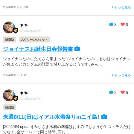
2024/08/06 23:50
もっと見る
3
6
キキ
ID: v93rkz2be45r
雑日誌
スクリーンショット
ジョイナスお誕生日会報告書
ジョイナスなのにたくさん集まった！ジョイナスなのに！(失礼) ジョイナス
が集まるとガンダムの話題で盛り上がるようです、みん...
2024/08/05 08:01
もっと見る
2
6
キキ
ID: v93rkz2be45r
雑日誌
来週8/11(日)はイアル水着祭りinニイ島！
[2024/8/4 update] みなさま水着の準備はおすみでしょうか？ ストラスだけ
でなく、全サーバーで同じ時間、同じ...