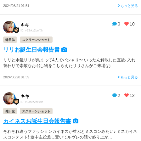
2024/08/21 01:51
もっと見る
0
10
キキ
ID: v93rkz2be45r
雑日誌
スクリーンショット
リリお誕生日会報告書
リリと水鏡リリが集まって4人でパシャリ〜 いったん解散した直後、入れ
替わりで素敵なお召し物をこしらえたリリさんがご来場(お...
2024/08/20 01:39
もっと見る
2
12
キキ
ID: v93rkz2be45r
雑日誌
スクリーンショット
カイネスお誕生日会報告書
それぞれ違うファッションカイネスが並ぶとミスコンみたい♪ ミスカイネ
スコンテスト！ 途中主役差し置いてルヴレの話で盛り上が...