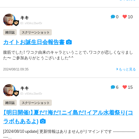
0
10
キキ
ID: v93rkz2be45r
雑日誌
スクリーンショット
カイトお誕生日会報告書
腹筋でした！ ワコク由来のキャラということで、ワコクが恋しくなりまし
た〜 ご参加ありがとうございました^ ^
2024/08/11 09:35
もっと見る
6
15
キキ
ID: v93rkz2be45r
雑日誌
スクリーンショット
【明日開催!】夏だ！海だ！ニイ島だ！イアル水着祭り(コ
ラボもあるよ)
[2024/08/10 update] 更新情報はありませんがリマインドです ------------------
----...