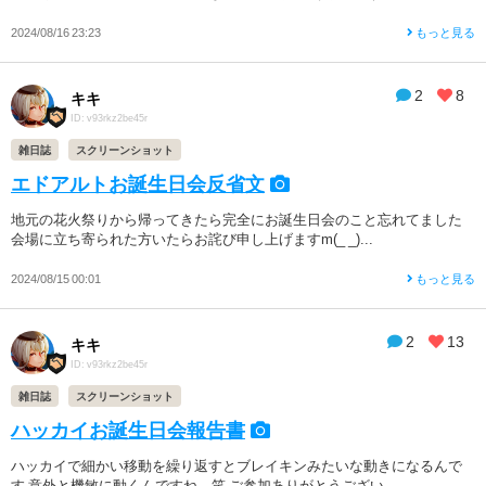
2024/08/16 23:23
もっと見る
2
8
キキ
ID: v93rkz2be45r
雑日誌
スクリーンショット
エドアルトお誕生日会反省文
地元の花火祭りから帰ってきたら完全にお誕生日会のこと忘れてました
会場に立ち寄られた方いたらお詫び申し上げますm(_ _)...
2024/08/15 00:01
もっと見る
2
13
キキ
ID: v93rkz2be45r
雑日誌
スクリーンショット
ハッカイお誕生日会報告書
ハッカイで細かい移動を繰り返すとブレイキンみたいな動きになるんで
す 意外と機敏に動くんですね 笑 ご参加ありがとうござい...