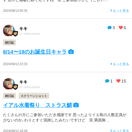
2024/08/13 09:35
もっと見る
3
6
キキ
ID: v93rkz2be45r
雑日誌
8/14〜19のお誕生日キャラ
2024/08/12 23:33
もっと見る
1
15
キキ
ID: v93rkz2be45r
雑日誌
スクリーンショット
イアル水着祭り ストラス鯖
たくさんの方にご参加いただき感謝です 思ったよりイエ島の人数定員が
少ないのか、わりとすぐ混雑したみたいですけど 笑 満員御...
2024/08/12 18:49
もっと見る