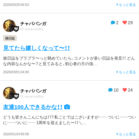
2020/03/29 06:53
もっと見る
2
29
チャパパンガ
ID: asmactsp58xy
雑日誌
見てたら嬉しくなって〜！！
旅日誌をプラプラ〜っと眺めていたら、コメントが多い日誌を発見！！ どん
な内容なんかな〜？と見てみると、初心者の方の強...
2020/03/01 04:00
もっと見る
10
24
チャパパンガ
ID: asmactsp58xy
友達100人できるかな！！
どうも皆さんこんにちは！！? 私ごとではございますが…… ついに……つい
に……ついに…… 1周年を迎えました〜！！＼...
2020/01/24 05:58
もっと見る