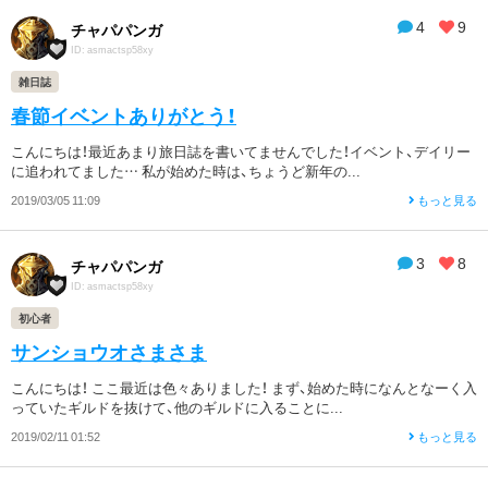
4
9
チャパパンガ
ID: asmactsp58xy
雑日誌
春節イベントありがとう！
こんにちは！最近あまり旅日誌を書いてませんでした！イベント、デイリー
に追われてました… 私が始めた時は、ちょうど新年の...
2019/03/05 11:09
もっと見る
3
8
チャパパンガ
ID: asmactsp58xy
初心者
サンショウオさまさま
こんにちは！ ここ最近は色々ありました！ まず、始めた時になんとなーく入
っていたギルドを抜けて、他のギルドに入ることに...
2019/02/11 01:52
もっと見る