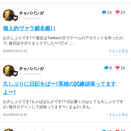
14
23
チャパパンガ
ID: asmactsp58xy
個人的ヴァラ鯖名鑑！！
お久しぶりです！！? 最近はTwitterの方でゲームのアカウントを作ったの
で、旅日誌サボりまくりでした〜！！(ﾟoﾟ;;...
2020/01/10 21:21
もっと見る
9
16
チャパパンガ
ID: asmactsp58xy
久しぶりに日記をば〜！英雄の試練頑張ってます
よ〜！
お久しぶりです！ちゃぱぱんがです！? 日記書くのはとても久しぶりです
が、毎日ログインして頑張ってます〜♪ まぁ2ヶ月も...
2019/09/24 10:42
もっと見る