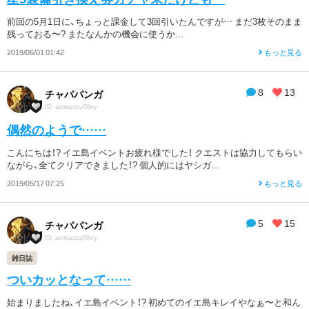
前回の5月1日に、ちょっと課金して3回引いたんですが… まだ3枚そのまま
残っておる〜? またなんかの機会に使うか...
2019/06/01 01:42
もっと見る
8
13
チャパパンガ
ID: asmactsp58xy
偶然のようで……
こんにちは！? イエ島イベントお疲れ様でした！ クエストは協力してもらい
ながら、全てクリアできました！? 個人的にはヤシガ...
2019/05/17 07:25
もっと見る
5
15
チャパパンガ
ID: asmactsp58xy
雑日誌
ついカッとなって……
始まりましたね、イエ島イベント！? 初めてのイエ島キレイやなぁ〜と和ん