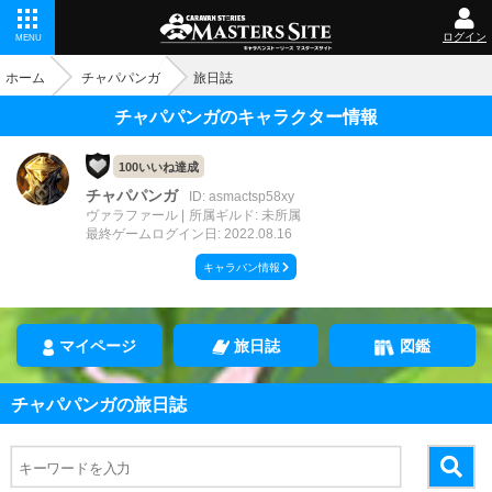
ログイン
MENU
ホーム
チャパパンガ
旅日誌
チャパパンガのキャラクター情報
100いいね達成
チャパパンガ
ID: asmactsp58xy
ヴァラファール
所属ギルド: 未所属
最終ゲームログイン日: 2022.08.16
キャラバン情報
マイページ
旅日誌
図鑑
チャパパンガの旅日誌