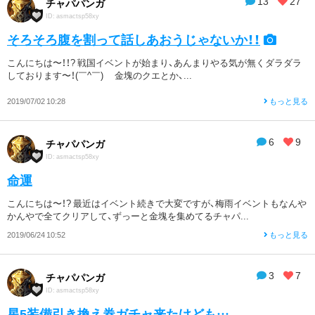
13
27
チャパパンガ
ID: asmactsp58xy
そろそろ腹を割って話しあおうじゃないか！！
こんにちは〜！！? 戦国イベントが始まり、あんまりやる気が無くダラダラ
しております〜！(￣^￣)ゞ 金塊のクエとか、...
2019/07/02 10:28
もっと見る
6
9
チャパパンガ
ID: asmactsp58xy
命運
こんにちは〜！? 最近はイベント続きで大変ですが、梅雨イベントもなんや
かんやで全てクリアして、ずっーと金塊を集めてるチャパ...
2019/06/24 10:52
もっと見る
3
7
チャパパンガ
ID: asmactsp58xy
星5装備引き換え券ガチャ来たけども…