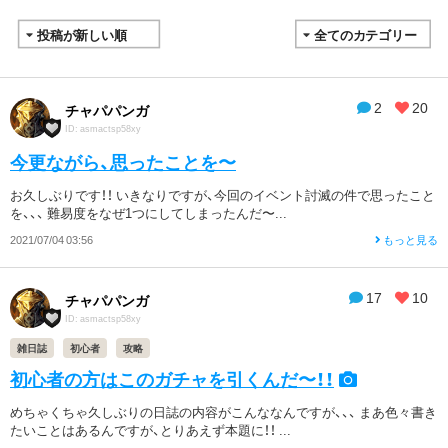
2
20
チャパパンガ
ID: asmactsp58xy
今更ながら、思ったことを〜
お久しぶりです！！ いきなりですが、今回のイベント討滅の件で思ったこと
を、、、 難易度をなぜ1つにしてしまったんだ〜...
2021/07/04 03:56
もっと見る
17
10
チャパパンガ
ID: asmactsp58xy
雑日誌
初心者
攻略
初心者の方はこのガチャを引くんだ〜！！
めちゃくちゃ久しぶりの日誌の内容がこんななんですが、、、 まあ色々書き
たいことはあるんですが、とりあえず本題に！！ ...