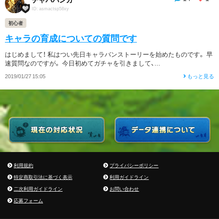
ID: asmactsp58xy
初心者
キャラの育成についての質問です
はじめまして！ 私はつい先日キャラバンストーリーを始めたものです。 早
速質問なのですが。 今日初めてガチャを引きまして、...
2019/01/27 15:05
もっと見る
利用規約
プライバシーポリシー
特定商取引法に基づく表示
利用ガイドライン
二次利用ガイドライン
お問い合わせ
応募フォーム