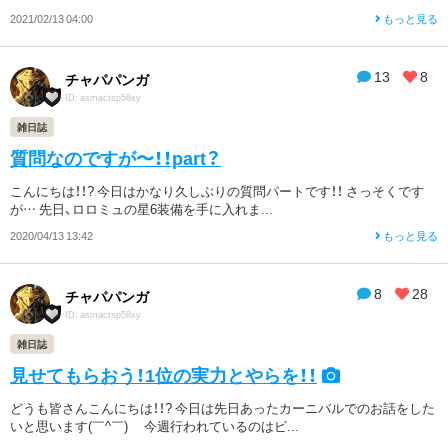
2021/02/13 04:00
もっと見る
13
8
チャパパンガ
ID: asmactsp58xy
雑日誌
質問なのですが〜！！part？
こんにちは！！? 今日はかなり久しぶりの質問パートです！！ さっそくです
が… 先日、ロロミュの星6装備を手に入れま...
2020/04/13 13:42
もっと見る
8
28
チャパパンガ
ID: asmactsp58xy
雑日誌
見せてもらおう！1位の実力とやらを！！
どうも皆さんこんにちは！！? 今日は先日あったカーニバルでのお話をした
いと思います(￣^￣)ゞ 今週行われているのはビ...