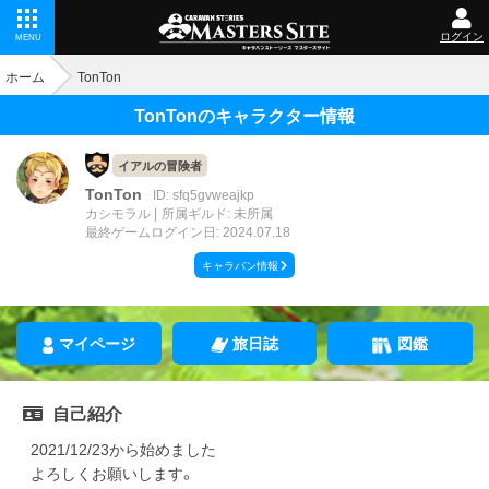
ログイン
MENU
ホーム
TonTon
TonTonのキャラクター情報
イアルの冒険者
TonTon
ID: sfq5gvweajkp
カシモラル
所属ギルド: 未所属
最終ゲームログイン日: 2024.07.18
キャラバン情報
マイページ
旅日誌
図鑑
自己紹介
2021/12/23から始めました
よろしくお願いします。