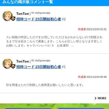
みんなの掲示板コメント一覧
ID: sfq5gvweajkp
TonTon
|
招待コード 23日開始初心者
#2
作成者
2021/12/24 15:31
スレ削除の申請したのですが消していただけるかわからないので削除され
るまで引き続きこちらで募集します。 こちらが正しいIDとなります宜しく
お願いします。 キャラバンレベル：３ お友達ID ...
ID: sfq5gvweajkp
TonTon
|
招待コード 23日開始初心者
#1
作成者
2021/12/24 09:48
IDを間違えたので削除した後再度お願いしたいと思います。
MORE