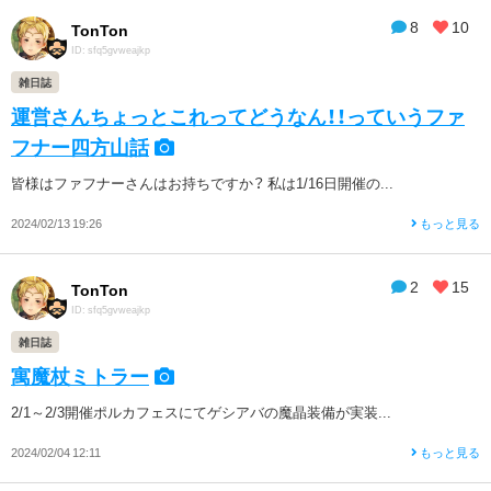
8
10
TonTon
ID: sfq5gvweajkp
雑日誌
運営さんちょっとこれってどうなん！！っていうファ
フナー四方山話
皆様はファフナーさんはお持ちですか？ 私は1/16日開催の...
2024/02/13 19:26
もっと見る
2
15
TonTon
ID: sfq5gvweajkp
雑日誌
寓魔杖ミトラー
2/1～2/3開催ポルカフェスにてゲシアバの魔晶装備が実装...
2024/02/04 12:11
もっと見る