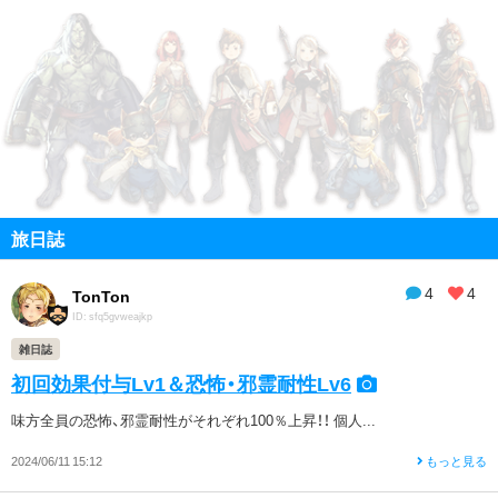
旅日誌
4
4
TonTon
ID: sfq5gvweajkp
雑日誌
初回効果付与Lv1＆恐怖・邪霊耐性Lv6
味方全員の恐怖、邪霊耐性がそれぞれ100％上昇！！ 個人...
2024/06/11 15:12
もっと見る