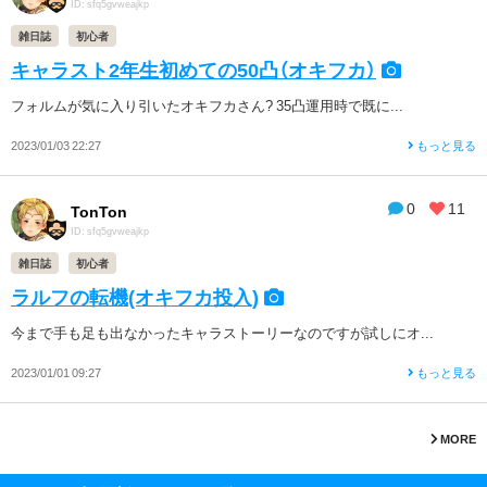
ID: sfq5gvweajkp
雑日誌
初心者
キャラスト2年生初めての50凸（オキフカ）
フォルムが気に入り引いたオキフカさん? 35凸運用時で既に...
2023/01/03 22:27
もっと見る
0
11
TonTon
ID: sfq5gvweajkp
雑日誌
初心者
ラルフの転機(オキフカ投入)
今まで手も足も出なかったキャラストーリーなのですが試しにオ...
2023/01/01 09:27
もっと見る
MORE