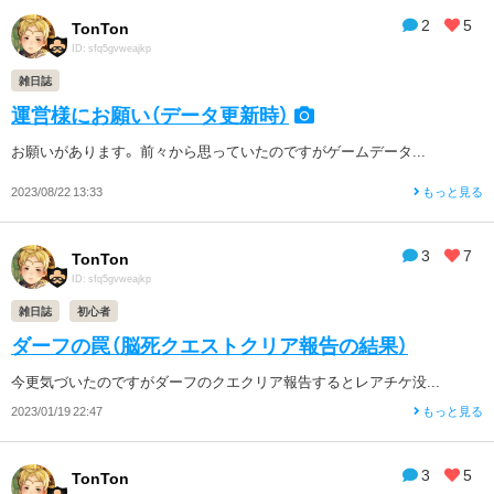
2
5
TonTon
ID: sfq5gvweajkp
雑日誌
運営様にお願い（データ更新時）
お願いがあります。 前々から思っていたのですがゲームデータ...
2023/08/22 13:33
もっと見る
3
7
TonTon
ID: sfq5gvweajkp
雑日誌
初心者
ダーフの罠（脳死クエストクリア報告の結果）
今更気づいたのですがダーフのクエクリア報告するとレアチケ没...
2023/01/19 22:47
もっと見る
3
5
TonTon