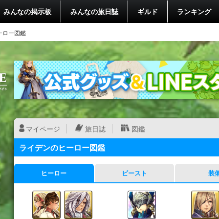
みんなの掲示板
みんなの旅日誌
ギルド
ランキング
ーロー図鑑
マイページ
旅日誌
図鑑
ライデンのヒーロー図鑑
ヒーロー
ビースト
装