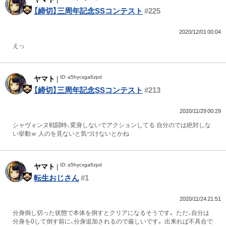
【締切】三周年記念SSコンテスト
#225
2020/12/01 00:04
えっ
ID: a5hycxga6zpd
ヤマト
|
【締切】三周年記念SSコンテスト
#213
2020/11/29 00:29
シャヴォンヌ戦闘時、変身しないでアクションしてる 自分のでは絶対しな
い挙動ｗ 人のを見ないと気づけないとかね
ID: a5hycxga6zpd
ヤマト
|
転生おじさん
#1
2020/11/24 21:51
分身倒し切った状態で本体を倒すとクリアになるそうです。 ただ、自分は
分身を0して倒す前に、分身追加されるので厳しいです。 出来れば不具合で