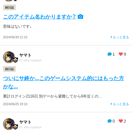
雑日誌
このアイテム名わかりますか？
意味はないです。
2024/06/30 12:15
もっと見る
1
9
ヤマト
ID: a5hycxga6zpd
雑日誌
ついにサ終か...このゲームシステム的にはもった方
かな...
累計ログイン2116日 別ゲーから避難してから6年近くの...
2024/06/25 19:10
もっと見る
0
2
ヤマト
ID: a5hycxga6zpd