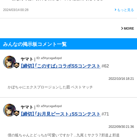
2024/03/14 00:28
もっと見る
MORE
みんなの掲示板コメント一覧
ID: a5hycxga6zpd
ヤマト
|
【締切】「このすば」コラボSSコンテスト
#62
2022/10/16 18:21
かぼちゃにエクスプロージョンした図 ベストマッチ
ID: a5hycxga6zpd
ヤマト
|
【締切】「お月見ビースト」SSコンテスト
#71
2022/09/30 21:36
僕の狐ちゃんとどっちが可愛いですか？ ...九尾ミサクラ？邪道よ邪道