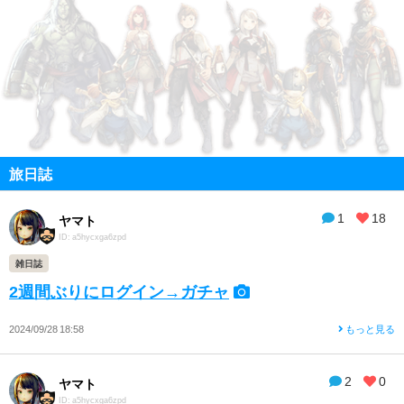
旅日誌
1
18
ヤマト
ID: a5hycxga6zpd
雑日誌
2週間ぶりにログイン→ガチャ
2024/09/28 18:58
もっと見る
2
0
ヤマト
ID: a5hycxga6zpd