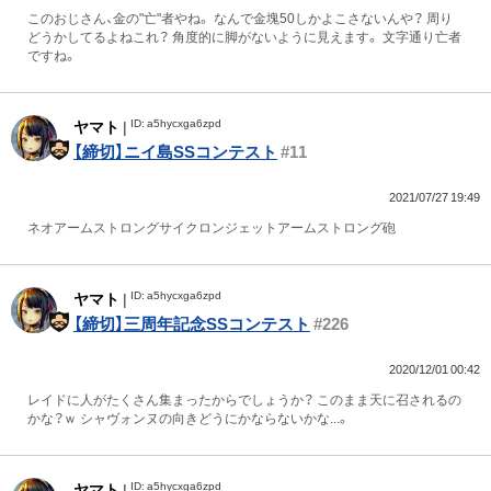
このおじさん、金の"亡"者やね。 なんで金塊50しかよこさないんや？ 周り
どうかしてるよねこれ？ 角度的に脚がないように見えます。 文字通り亡者
ですね。
ID: a5hycxga6zpd
ヤマト
|
【締切】ニイ島SSコンテスト
#11
2021/07/27 19:49
ネオアームストロングサイクロンジェットアームストロング砲
ID: a5hycxga6zpd
ヤマト
|
【締切】三周年記念SSコンテスト
#226
2020/12/01 00:42
レイドに人がたくさん集まったからでしょうか？ このまま天に召されるの
かな？ｗ シャヴォンヌの向きどうにかならないかな...。
ID: a5hycxga6zpd
ヤマト
|