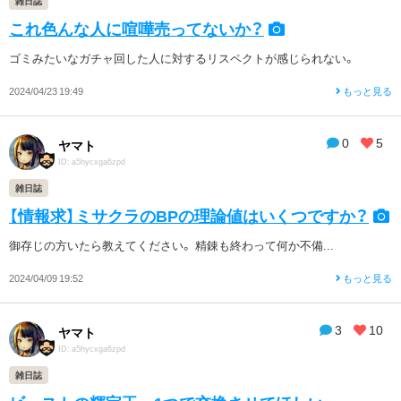
雑日誌
これ色んな人に喧嘩売ってないか？
ゴミみたいなガチャ回した人に対するリスペクトが感じられない。
2024/04/23 19:49
もっと見る
0
5
ヤマト
ID: a5hycxga6zpd
雑日誌
【情報求】ミサクラのBPの理論値はいくつですか？
御存じの方いたら教えてください。 精錬も終わって何か不備...
2024/04/09 19:52
もっと見る
3
10
ヤマト
ID: a5hycxga6zpd
雑日誌