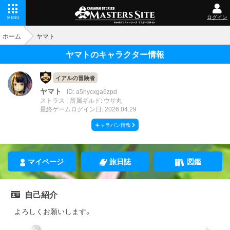
ログイン
MENU
ホーム
ヤマト
ヤマトのキャラクター情報
イアルの冒険者
ヤマト
ID: a5hycxga6zpd
ストラス
所属ギルド: ウサ丸
最終ゲームログイン日: 2026.04.29
キャラバン情報
マイページ
旅日誌
図鑑
自己紹介
よろしくお願いします。