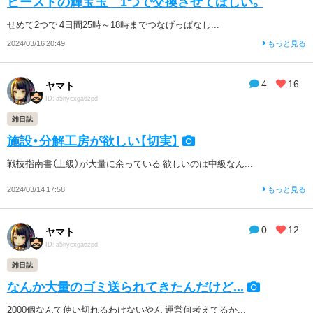
ビーストの輝宝玉 1つで交換させてほしい。
せめて2つで 4日間25時～18時までつなげっぱなし...
2024/03/16 20:49
もっと見る
4
16
ヤマト
ID: a5hycxga6zpd
雑日誌
施設・分解工房が欲しい【切実】
戦技指南書（上級）が大量に余っている 欲しいのは中級なん...
2024/03/14 17:58
もっと見る
0
12
ヤマト
ID: a5hycxga6zpd
雑日誌
なんか大量のゴミ送られてきたんだけど...
2000個なんて使い切れるわけないやん 運営何考えてるか...