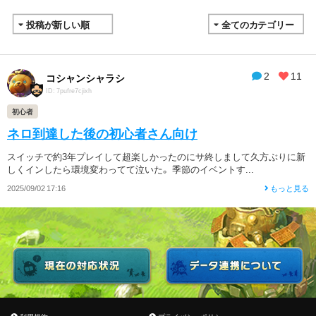
2
11
コシャンシャラシ
ID: 7pufre7cjixh
初心者
ネロ到達した後の初心者さん向け
スイッチで約3年プレイして超楽しかったのにサ終しまして久方ぶりに新
しくインしたら環境変わってて泣いた。 季節のイベントす...
2025/09/02 17:16
もっと見る