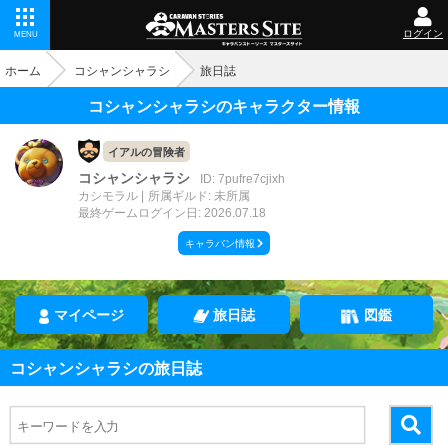
ログイン
MENU
ホーム
コシャンシャラシ
旅日誌
コシャンシャラシのキャラクター情報
イアルの冒険者
コシャンシャラシ
ID: 7pufre7cjixh
カシモラル
所属ギルド: 未所属
最終ゲームログイン日: 2026.07.18
キャラバン情報
マイページ
旅日誌
図鑑
コシャンシャラシの旅日誌