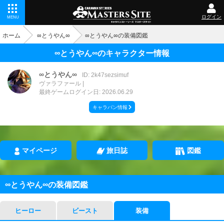
ログイン
MENU
ホーム
∞とうやん∞
∞とうやん∞の装備図鑑
∞とうやん∞のキャラクター情報
∞とうやん∞
ID: 2k47sezsimuf
ヴァラファール
最終ゲームログイン日: 2026.06.29
キャラバン情報
マイページ
旅日誌
図鑑
∞とうやん∞の装備図鑑
ヒーロー
ビースト
装備