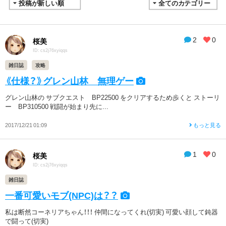
2
0
桜美
ID: cs2j76xyiqqs
雑日誌
攻略
《仕様？》グレン山林 無理ゲー
グレン山林の サブクエスト BP22500 をクリアするため歩くと ストーリ
ー BP310500 戦闘が始まり先に...
2017/12/21 01:09
もっと見る
1
0
桜美
ID: cs2j76xyiqqs
雑日誌
一番可愛いモブ(NPC)は？？
私は断然コーネリアちゃん！！！ 仲間になってくれ(切実) 可愛い顔して鈍器
で闘って(切実)