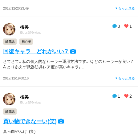
2017/12/20 23:49
もっと見る
3
1
桜美
ID: cs2j76xyiqqs
雑日誌
初心者
回復キャラ どれがいい？
さてさて。私の個人的なヒーラー運用方法です。 Q どのヒーラーが良い？
A とりあえず武器防具レア度が高いキャラ。...
2017/12/19 00:16
もっと見る
1
2
桜美
ID: cs2j76xyiqqs
雑日誌
買い物できなーい(笑)
真っ白やんけ！(笑)