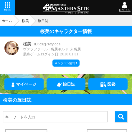
ログイン
MENU
ホーム
桜美
旅日誌
桜美のキャラクター情報
桜美
ID: cs2j76xyiqqs
ヴァラファール
所属ギルド: 未所属
最終ゲームログイン日: 2018.01.31
キャラバン情報
マイページ
旅日誌
図鑑
桜美の旅日誌