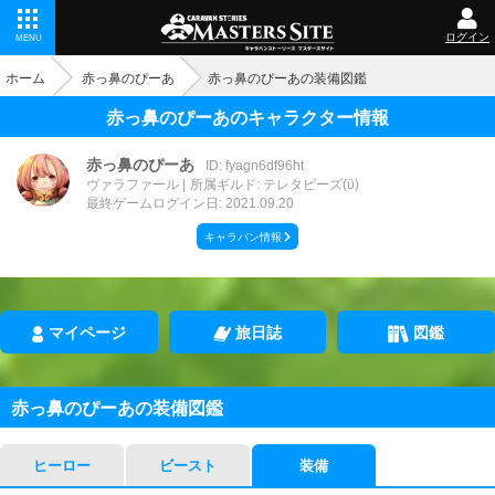
ログイン
MENU
ホーム
赤っ鼻のぴーあ
赤っ鼻のぴーあの装備図鑑
赤っ鼻のぴーあのキャラクター情報
赤っ鼻のぴーあ
ID: fyagn6df96ht
ヴァラファール
所属ギルド: テレタビーズ(ϋ)
最終ゲームログイン日: 2021.09.20
キャラバン情報
マイページ
旅日誌
図鑑
赤っ鼻のぴーあの装備図鑑
ヒーロー
ビースト
装備