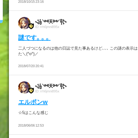
2018/10/15 23:16
꧁༺天༻꧂
ID: rrh6jmni895x
謎です。。。
二人づつになるのは他の日誌で見た事あるけど､､､ この謎の表示
た＼(^o^)／
2018/07/20 20:41
꧁༺天༻꧂
ID: rrh6jmni895x
エルポンw
☆5はこんな感じ
2018/06/06 12:53