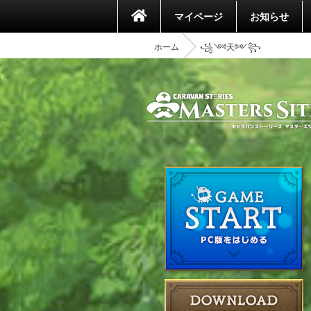
マイページ
お知らせ
ホーム
꧁༺天༻꧂