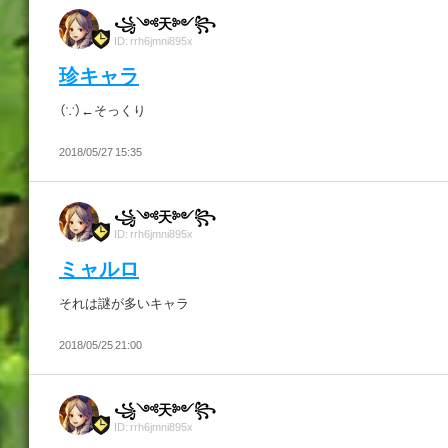
꧁༺天༻꧂
ID: rrh6jmni895x
珍キャラ
（∵）←そっくり
2018/05/27 15:35
꧁༺天༻꧂
ID: rrh6jmni895x
ミャルロ
それは謎が多いキャラ
2018/05/25 21:00
꧁༺天༻꧂
ID: rrh6jmni895x