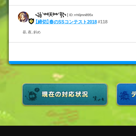
꧁༺天༻꧂
|
ID: rrh6jmni895x
【締切】春のSSコンテスト2018
#118
昼､夜､斜め