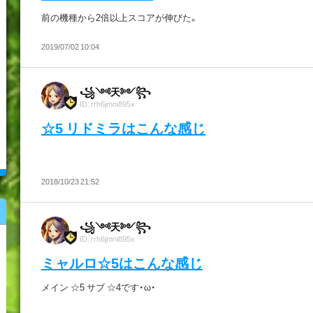
前の機種から2倍以上スコアが伸びた。
2019/07/02 10:04
꧁༺天༻꧂
ID: rrh6jmni895x
☆5 リドミラはこんな感じ
2018/10/23 21:52
꧁༺天༻꧂
ID: rrh6jmni895x
ミャルロ☆5はこんな感じ
メイン ☆5 サブ ☆4です・ω・