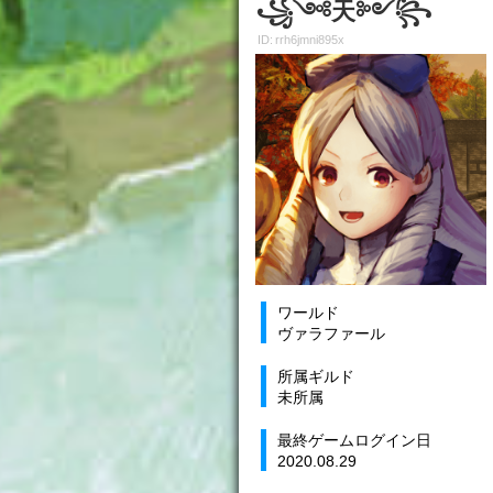
꧁༺天༻꧂
ID: rrh6jmni895x
ワールド
ヴァラファール
所属ギルド
未所属
最終ゲームログイン日
2020.08.29