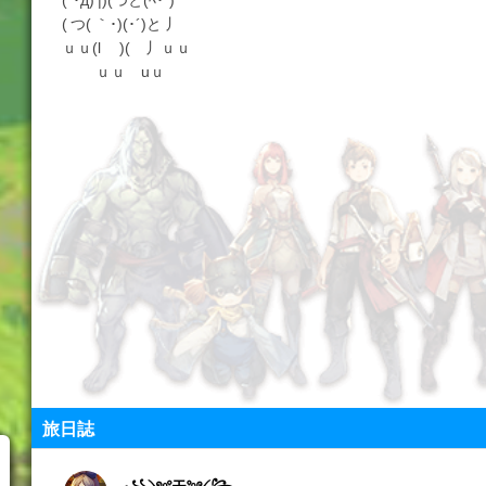
( つ( ｀･)(･´)と 丿
ｕｕ(l )( 丿ｕｕ
ｕｕ uｕ
旅日誌