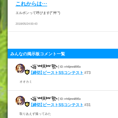
これからは…
エルポンって呼びます(*´艸`*)
2018/05/24 00:43
みんなの掲示板コメント一覧
꧁༺天༻꧂
|
ID: rrh6jmni895x
【締切】ビーストSSコンテスト
#73
オオカミ
꧁༺天༻꧂
|
ID: rrh6jmni895x
【締切】ビーストSSコンテスト
#31
取りあえず撮ってみた