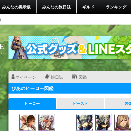
みんなの掲示板
みんなの旅日誌
ギルド
ランキング
鑑
マイページ
旅日誌
図鑑
びあのヒーロー図鑑
ヒーロー
ビースト
装