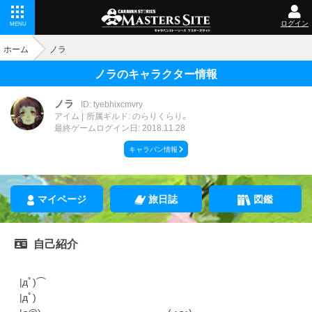
ログイン
MENU
ホーム
ノラ
ノラのキャラクター情報
ノラ
ID: tyebhixcmvry
アイム
所属ギルド: のらりくらり。
最終ゲームログイン日: 2018.11.28
キャラバン情報
マイページ
旅日誌
図鑑
自己紹介
|дﾟ)⌒
|дﾟ)
|д@) ～( ・д・)