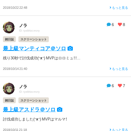
2018/10/22 22:48
もっと見る
6
8
ノラ
ID: tyebhixcmvry
雑日誌
スクリーンショット
最上級マンティコア＠ソロ
残り30秒で討伐成功(ᵔᴥᵔ) MVPはロロミュ！！...
2018/10/14 21:40
もっと見る
6
7
ノラ
ID: tyebhixcmvry
雑日誌
スクリーンショット
最上級アスドラ＠ソロ
討伐成功しました(ᵔᴥᵔ) MVPはマルマ！
2018/10/11 21:18
もっと見る