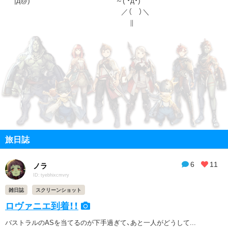
／（ ）＼
∥
旅日誌
6
11
ノラ
ID: tyebhixcmvry
雑日誌
スクリーンショット
ロヴァニエ到着！！
バストラルのASを当てるのが下手過ぎて、あと一人がどうして...