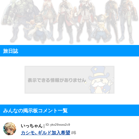
旅日誌
みんなの掲示板コメント一覧
ID: ykx29xsxs2c9
いっちゃん
|
カシモ、ギルド加入希望
#6