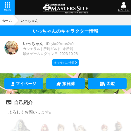
ログイン
MENU
ホーム
いっちゃん
いっちゃんのキャラクター情報
いっちゃん
ID: ykx29xsxs2c9
カシモラル
所属ギルド: 未所属
最終ゲームログイン日: 2023.10.28
キャラバン情報
マイページ
旅日誌
図鑑
自己紹介
よろしくお願いします。