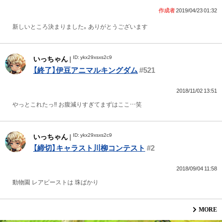
作成者
2019/04/23 01:32
新しいところ決まりました。ありがとうございます
ID: ykx29xsxs2c9
いっちゃん
|
【終了】伊豆アニマルキングダム
#521
2018/11/02 13:51
やっとこれたっ‼️ お腹減りすぎてまずはここ…笑
ID: ykx29xsxs2c9
いっちゃん
|
【締切】キャラスト川柳コンテスト
#2
2018/09/04 11:58
動物園 レアビーストは 珠ばかり
MORE