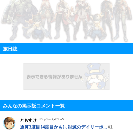
旅日誌
みんなの掲示板コメント一覧
ID: pffmu7y76bu5
ともすけ
|
通算3度目（4度目かも）、討滅のデイリーポ...
#1