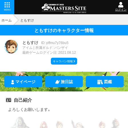
ログイン
MENU
ホーム
ともすけ
ともすけのキャラクター情報
ともすけ
ID: pffmu7y76bu5
アイム
所属ギルド: バンザイ
最終ゲームログイン日: 2021.08.12
キャラバン情報
マイページ
旅日誌
図鑑
自己紹介
よろしくお願いします。