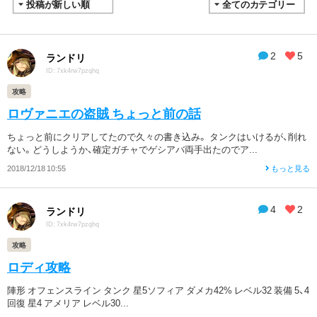
2
5
ランドリ
ID: 7xk4rw7pzqhq
攻略
ロヴァニエの盗賊 ちょっと前の話
ちょっと前にクリアしてたので久々の書き込み。 タンクはいけるが、削れ
ない。どうしようか、確定ガチャでゲシアバ両手出たのでア...
2018/12/18 10:55
もっと見る
4
2
ランドリ
ID: 7xk4rw7pzqhq
攻略
ロディ攻略
陣形 オフェンスライン タンク 星5ソフィア ダメカ42% レベル32 装備 5、4
回復 星4 アメリア レベル30...