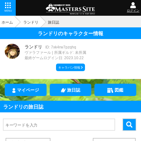
ログイン
MENU
ホーム
ランドリ
旅日誌
ランドリのキャラクター情報
ランドリ
ID: 7xk4rw7pzqhq
ヴァラファール
所属ギルド: 未所属
最終ゲームログイン日: 2023.10.22
キャラバン情報
マイページ
旅日誌
図鑑
ランドリの旅日誌