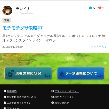
5
1
ランドリ
ID: 7xk4rw7pzqhq
攻略
モチモチグサ攻略PT
星4ポロックス アルメイダ キャナル 星3ラルミミ ポワトロ フィロメナ 陣
形 オフェンスライン ポイント ポロッ...
2018/03/13 08:50
もっと見る
利用規約
プライバシーポリシー
特定商取引法に基づく表示
利用ガイドライン
二次利用ガイドライン
お問い合わせ
応募フォーム