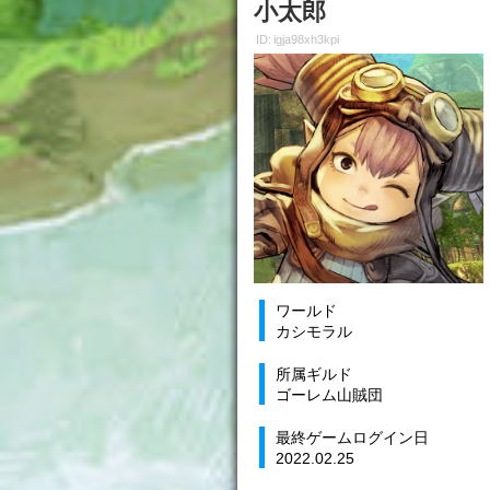
小太郎
ID: igja98xh3kpi
ワールド
カシモラル
所属ギルド
ゴーレム山賊団
最終ゲームログイン日
2022.02.25