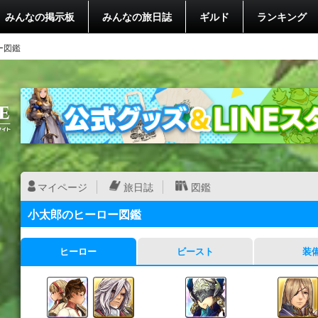
みんなの掲示板
みんなの旅日誌
ギルド
ランキング
ー図鑑
マイページ
旅日誌
図鑑
小太郎のヒーロー図鑑
ヒーロー
ビースト
装