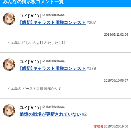
みんなの掲示板コメント一覧
ID: rkzy48zdfwaa
ユイ(´∀｀)
|
【締切】キャラスト川柳コンテスト
#207
2019/05/11 02:06
イエ島に 忙しいのよ！！ わたしたち！！！
ID: rkzy48zdfwaa
ユイ(´∀｀)
|
【締切】キャラスト川柳コンテスト
#179
2019/05/10 08:57
イエ島の ビースト目線 降魔かな？
ID: rkzy48zdfwaa
ユイ(´∀｀)
|
追憶の戦場が更新されていない
#2
作成者
2019/03/28 19:50