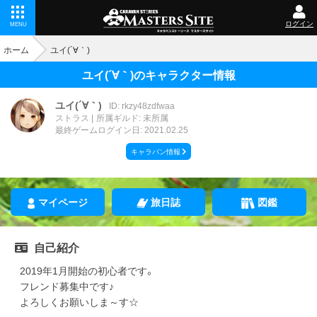
ログイン
MENU
ホーム
ユイ(´∀｀)
ユイ(´∀｀)のキャラクター情報
ユイ(´∀｀)
ID: rkzy48zdfwaa
ストラス
所属ギルド: 未所属
最終ゲームログイン日: 2021.02.25
キャラバン情報
マイページ
旅日誌
図鑑
自己紹介
2019年1月開始の初心者です。
フレンド募集中です♪
よろしくお願いしま～す☆