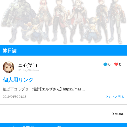
旅日誌
0
0
ユイ(´∀｀)
ID: rkzy48zdfwaa
個人用リンク
強以下コラプター場所【エルザさん】 https://mas...
2019/04/30 01:16
もっと見る
MORE