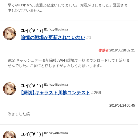
早くやりすぎて、先週と勘違いしてました。 お騒がせしました。 運営さま
申し訳ございません。
ID: rkzy48zdfwaa
ユイ(´∀｀)
|
追憶の戦場が更新されていない
#1
作成者
2019/03/28 02:21
追記 キャッシュデータ削除後、Wi-Fi環境で一括ダウンロードしても治りま
せんでした。 ご多忙と存じますがよろしくお願いします。
ID: rkzy48zdfwaa
ユイ(´∀｀)
|
【締切】キャラスト川柳コンテスト
#269
2019/01/24 08:45
吹きました笑
ID: rkzy48zdfwaa
ユイ(´∀｀)
|