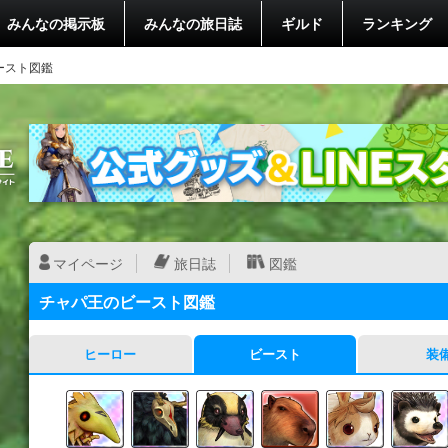
みんなの掲示板
みんなの旅日誌
ギルド
ランキング
ースト図鑑
マイページ
旅日誌
図鑑
チャパ王のビースト図鑑
ヒーロー
ビースト
装