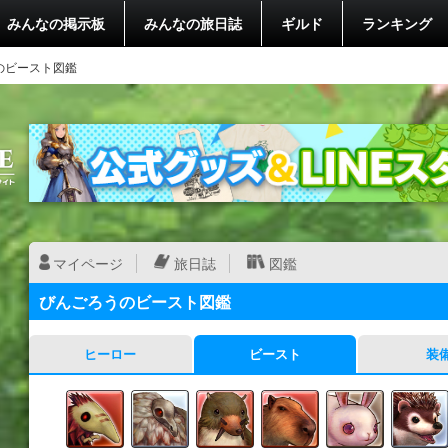
みんなの掲示板
みんなの旅日誌
ギルド
ランキング
のビースト図鑑
マイページ
旅日誌
図鑑
びんごろうのビースト図鑑
ヒーロー
ビースト
装